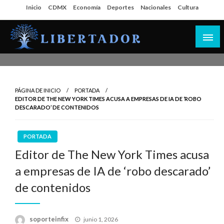
Salta
Inicio
CDMX
Economía
Deportes
Nacionales
Cultura
al
contenido
Libertador MX
PÁGINA DE INICIO
PORTADA
EDITOR DE THE NEW YORK TIMES ACUSA A EMPRESAS DE IA DE ‘ROBO
DESCARADO’ DE CONTENIDOS
PORTADA
Editor de The New York Times acusa
a empresas de IA de ‘robo descarado’
de contenidos
Publicado
soporteinfix
junio 1, 2026