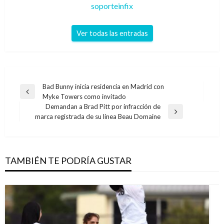
soporteinfix
Ver todas las entradas
Navegación
Bad Bunny inicia residencia en Madrid con
Entrada
Myke Towers como invitado
de
anterior
Demandan a Brad Pitt por infracción de
entradas
Entrada
marca registrada de su línea Beau Domaine
siguiente
TAMBIÉN TE PODRÍA GUSTAR