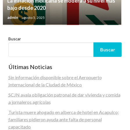
La inflación mexicana se modera a su nivel más
bajo desde 2020
admin
agosto 5, 2025
Buscar
Buscar
Últimas Noticias
Sin información disponible sobre el Aeropuerto
Internacional de la Ciudad de México
SCJN avala obligación patronal de dar vivienda y comida
a jornaleros agrícolas
Turista muere ahogado en alberca de hotel en Acapulco;
familiares pidieron ayuda ante falta de personal
capacitado