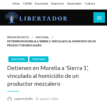
Salta
Inicio
CDMX
Economía
Deportes
Nacionales
Cultura
al
contenido
Libertador MX
PÁGINA DE INICIO
NACIONAL
DETIENEN EN MORELIA A ‘SIERRA 1’, VINCULADO AL HOMICIDIO DE UN
PRODUCTOR MEZCALERO
NACIONAL
PORTADA
Detienen en Morelia a ‘Sierra 1’,
vinculado al homicidio de un
productor mezcalero
Publicado
soporteinfix
junio 27, 2026
en