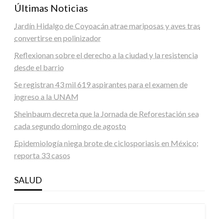
Últimas Noticias
Jardín Hidalgo de Coyoacán atrae mariposas y aves tras
convertirse en polinizador
Reflexionan sobre el derecho a la ciudad y la resistencia
desde el barrio
Se registran 43 mil 619 aspirantes para el examen de
ingreso a la UNAM
Sheinbaum decreta que la Jornada de Reforestación sea
cada segundo domingo de agosto
Epidemiología niega brote de ciclosporiasis en México;
reporta 33 casos
SALUD