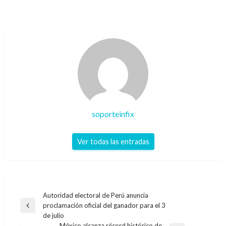
soporteinfix
Ver todas las entradas
Navegación
Autoridad electoral de Perú anuncia
proclamación oficial del ganador para el 3
de
Entrada
de julio
anterior
entradas
México alcanza récord histórico de