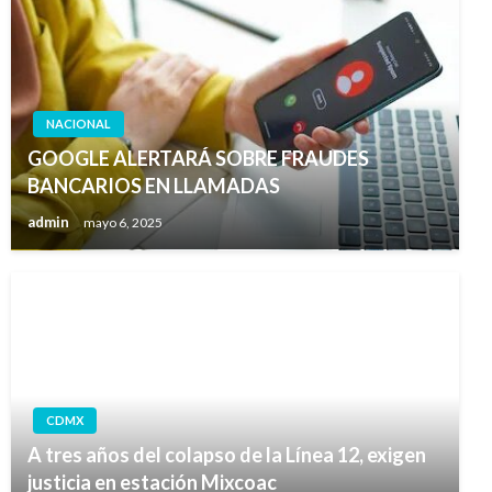
NACIONAL
GOOGLE ALERTARÁ SOBRE FRAUDES
BANCARIOS EN LLAMADAS
admin
mayo 6, 2025
CDMX
A tres años del colapso de la Línea 12, exigen
justicia en estación Mixcoac