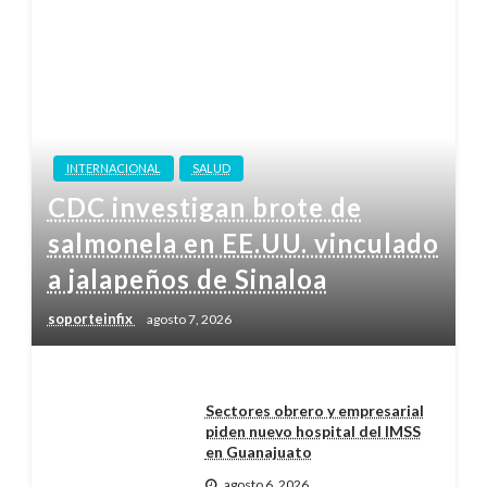
INTERNACIONAL
SALUD
CDC investigan brote de
salmonela en EE.UU. vinculado
a jalapeños de Sinaloa
soporteinfix
agosto 7, 2026
Sectores obrero y empresarial
piden nuevo hospital del IMSS
en Guanajuato
agosto 6, 2026