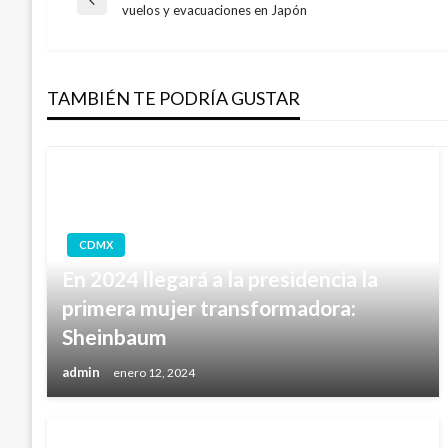
Navegación
Entrada
vuelos y evacuaciones en Japón
anterior
de
TAMBIÉN TE PODRÍA GUSTAR
entradas
CDMX
En 2024 llegará a la presidencia la
primera mujer transformadora:
Sheinbaum
admin
enero 12, 2024