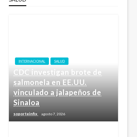
INTERNACIONAL
SALUD
CDC investigan brote de
salmonela en EE.UU.
vinculado a jalapeños de
Sinaloa
soporteinfix
agosto 7, 2026