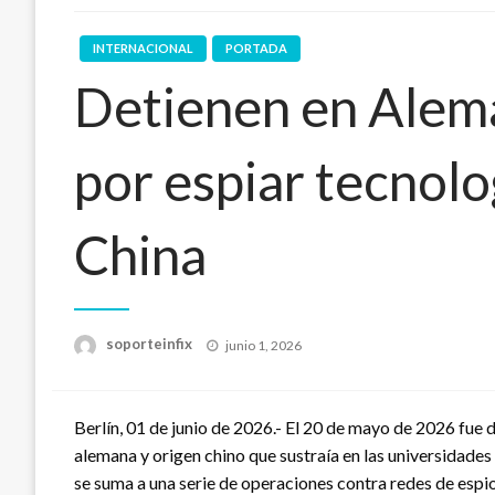
INTERNACIONAL
PORTADA
Detienen en Alem
por espiar tecnolo
China
Publicado
soporteinfix
junio 1, 2026
en
Berlín, 01 de junio de 2026.- El 20 de mayo de 2026 fue
alemana y origen chino que sustraía en las universidades
se suma a una serie de operaciones contra redes de espi