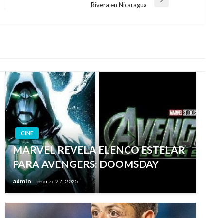
Entrada
Rivera en Nicaragua
siguiente
CINE
MARVEL REVELA ELENCO ESTELAR
PARA AVENGERS: DOOMSDAY
admin
marzo 27, 2025