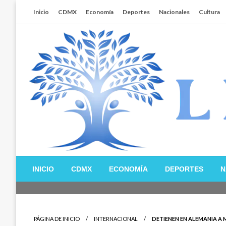
Salta
Inicio
CDMX
Economía
Deportes
Nacionales
Cultura
al
contenido
Libertador MX
INICIO
CDMX
ECONOMÍA
DEPORTES
N
PÁGINA DE INICIO
INTERNACIONAL
DETIENEN EN ALEMANIA A