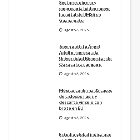
Sectores obrero y
empresarial piden nuevo
hospital del IMSS en
Guanajuato
agosto 6, 2026
Joven autista Ángel
Adolfo regresa a la
Universidad Bienestar de
Oaxaca tras amparo
agosto 6, 2026
México confirma 33 casos
de ciclosporiasis y
descarta vínculo con
brote en EU
agosto 6, 2026
Estudio global indica que