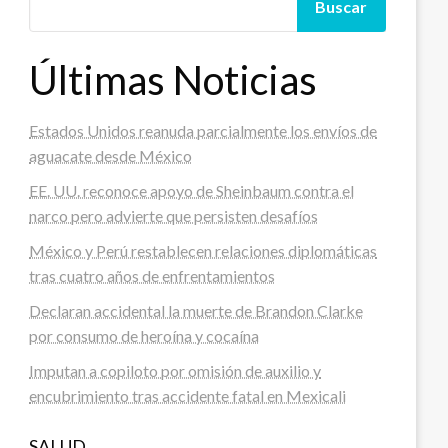
Buscar
Últimas Noticias
Estados Unidos reanuda parcialmente los envíos de
aguacate desde México
EE. UU. reconoce apoyo de Sheinbaum contra el
narco pero advierte que persisten desafíos
México y Perú restablecen relaciones diplomáticas
tras cuatro años de enfrentamientos
Declaran accidental la muerte de Brandon Clarke
por consumo de heroína y cocaína
Imputan a copiloto por omisión de auxilio y
encubrimiento tras accidente fatal en Mexicali
SALUD