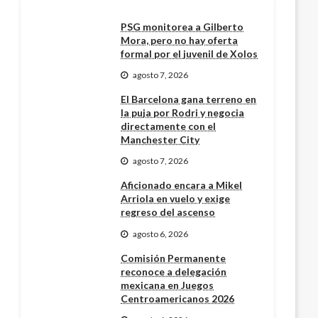
PSG monitorea a Gilberto
Mora, pero no hay oferta
formal por el juvenil de Xolos
agosto 7, 2026
El Barcelona gana terreno en
la puja por Rodri y negocia
directamente con el
Manchester City
agosto 7, 2026
Aficionado encara a Mikel
Arriola en vuelo y exige
regreso del ascenso
agosto 6, 2026
Comisión Permanente
reconoce a delegación
mexicana en Juegos
Centroamericanos 2026