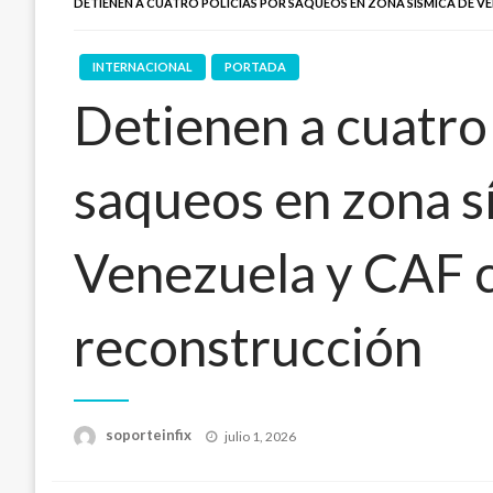
DETIENEN A CUATRO POLICÍAS POR SAQUEOS EN ZONA SÍSMICA DE 
INTERNACIONAL
PORTADA
Detienen a cuatro 
saqueos en zona s
Venezuela y CAF 
reconstrucción
Publicado
soporteinfix
julio 1, 2026
en