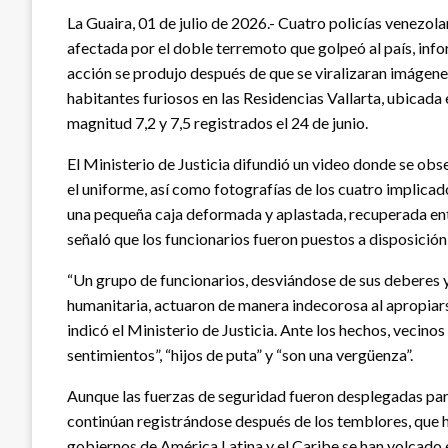
La Guaira, 01 de julio de 2026.- Cuatro policías venezol
afectada por el doble terremoto que golpeó al país, infor
acción se produjo después de que se viralizaran imágen
habitantes furiosos en las Residencias Vallarta, ubicada
magnitud 7,2 y 7,5 registrados el 24 de junio.
El Ministerio de Justicia difundió un video donde se ob
el uniforme, así como fotografías de los cuatro implicad
una pequeña caja deformada y aplastada, recuperada entre
señaló que los funcionarios fueron puestos a disposición d
“Un grupo de funcionarios, desviándose de sus deberes y
humanitaria, actuaron de manera indecorosa al apropiar
indicó el Ministerio de Justicia. Ante los hechos, vecino
sentimientos”, “hijos de puta” y “son una vergüenza”.
Aunque las fuerzas de seguridad fueron desplegadas par
continúan registrándose después de los temblores, que h
gobiernos de América Latina y el Caribe se han volcado 