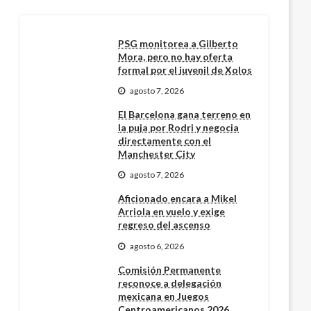
PSG monitorea a Gilberto
Mora, pero no hay oferta
formal por el juvenil de Xolos
agosto 7, 2026
El Barcelona gana terreno en
la puja por Rodri y negocia
directamente con el
Manchester City
agosto 7, 2026
Aficionado encara a Mikel
Arriola en vuelo y exige
regreso del ascenso
agosto 6, 2026
Comisión Permanente
reconoce a delegación
mexicana en Juegos
Centroamericanos 2026