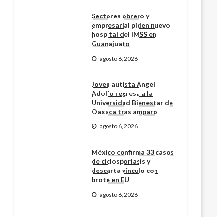
Sectores obrero y
empresarial piden nuevo
hospital del IMSS en
Guanajuato
agosto 6, 2026
Joven autista Ángel
Adolfo regresa a la
Universidad Bienestar de
Oaxaca tras amparo
agosto 6, 2026
México confirma 33 casos
de ciclosporiasis y
descarta vínculo con
brote en EU
agosto 6, 2026