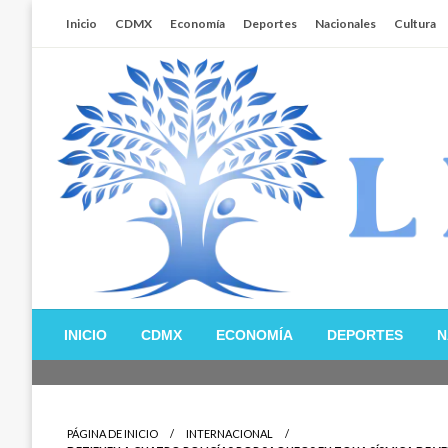
Salta
Inicio
CDMX
Economía
Deportes
Nacionales
Cultura
al
contenido
Libertador MX
INICIO
CDMX
ECONOMÍA
DEPORTES
N
PÁGINA DE INICIO
INTERNACIONAL