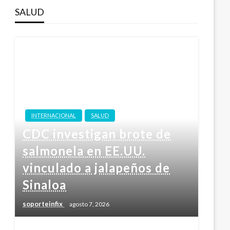
SALUD
INTERNACIONAL
SALUD
CDC investigan brote de
salmonela en EE.UU.
vinculado a jalapeños de
Sinaloa
soporteinfix
agosto 7, 2026