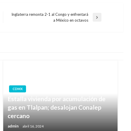
Inglaterra remonta 2-1 al Congo y enfrentará
Entrada
a México en octavos
siguiente
CDMX
Estalla vivienda por acumulación de
gas en Tlalpan; desalojan Conalep
cercano
admin
abril 16, 2024