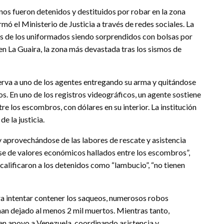
anos fueron detenidos y destituidos por robar en la zona
mó el Ministerio de Justicia a través de redes sociales. La
es de los uniformados siendo sorprendidos con bolsas por
 en La Guaira, la zona más devastada tras los sismos de
serva a uno de los agentes entregando su arma y quitándose
os. En uno de los registros videográficos, un agente sostiene
 los escombros, con dólares en su interior. La institución
e la justicia.
 aprovechándose de las labores de rescate y asistencia
se de valores económicos hallados entre los escombros”,
s calificaron a los detenidos como “lambucio”, “no tienen
a intentar contener los saqueos, numerosos robos
an dejado al menos 2 mil muertos. Mientras tanto,
en apoyo a Venezuela, coordinando asistencia y