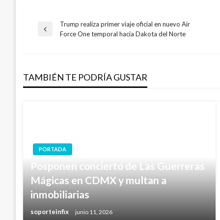
Trump realiza primer viaje oficial en nuevo Air
Navegación
Entrada
Force One temporal hacia Dakota del Norte
anterior
de
TAMBIÉN TE PODRÍA GUSTAR
entradas
PORTADA
Posponen concierto de Las Guerreras
Mágicas en CDMX y multan a
inmobiliarias
soporteinfix
junio 11, 2026