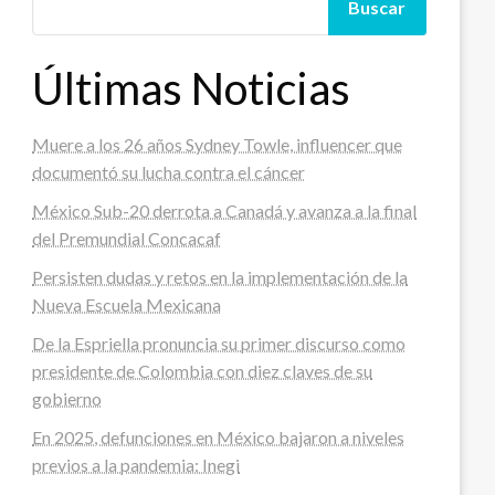
Buscar
Últimas Noticias
Muere a los 26 años Sydney Towle, influencer que
documentó su lucha contra el cáncer
México Sub-20 derrota a Canadá y avanza a la final
del Premundial Concacaf
Persisten dudas y retos en la implementación de la
Nueva Escuela Mexicana
De la Espriella pronuncia su primer discurso como
presidente de Colombia con diez claves de su
gobierno
En 2025, defunciones en México bajaron a niveles
previos a la pandemia: Inegi