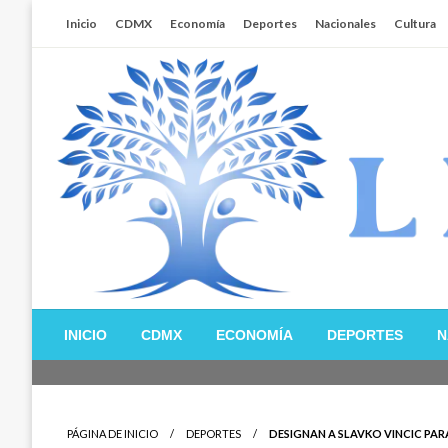
Salta
Inicio
CDMX
Economía
Deportes
Nacionales
Cultura
al
contenido
Libertador MX
INICIO
CDMX
ECONOMÍA
DEPORTES
N
PÁGINA DE INICIO
DEPORTES
DESIGNAN A SLAVKO VINCIC PA