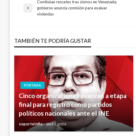
Continúan rescates tras sismos en Venezuela;
Navegación
gobierno anuncia comisión para evaluar
Entrada
viviendas
anterior
de
entradas
TAMBIÉN TE PODRÍA GUSTAR
PORTADA
Cinco organizaciones avanzan a etapa
final para registro como partidos
políticos nacionales ante el INE
soporteinfix
abril 1, 2026