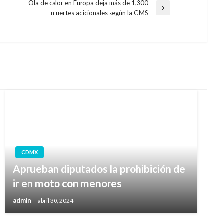
Ola de calor en Europa deja más de 1,300
Entrada
muertes adicionales según la OMS
siguiente
CDMX
Aprueban diputados la prohibición de
ir en moto con menores
admin
abril 30, 2024