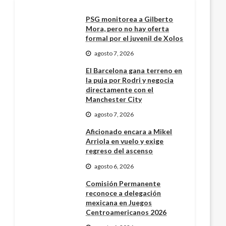
PSG monitorea a Gilberto
Mora, pero no hay oferta
formal por el juvenil de Xolos
agosto 7, 2026
El Barcelona gana terreno en
la puja por Rodri y negocia
directamente con el
Manchester City
agosto 7, 2026
Aficionado encara a Mikel
Arriola en vuelo y exige
regreso del ascenso
agosto 6, 2026
Comisión Permanente
reconoce a delegación
mexicana en Juegos
Centroamericanos 2026