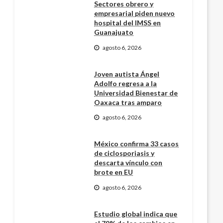
Sectores obrero y
empresarial piden nuevo
hospital del IMSS en
Guanajuato
agosto 6, 2026
Joven autista Ángel
Adolfo regresa a la
Universidad Bienestar de
Oaxaca tras amparo
agosto 6, 2026
México confirma 33 casos
de ciclosporiasis y
descarta vínculo con
brote en EU
agosto 6, 2026
Estudio global indica que