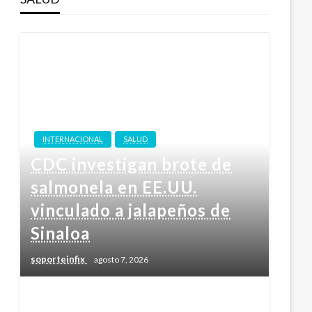
INTERNACIONAL
SALUD
CDC investigan brote de
salmonela en EE.UU.
vinculado a jalapeños de
Sinaloa
soporteinfix
agosto 7, 2026