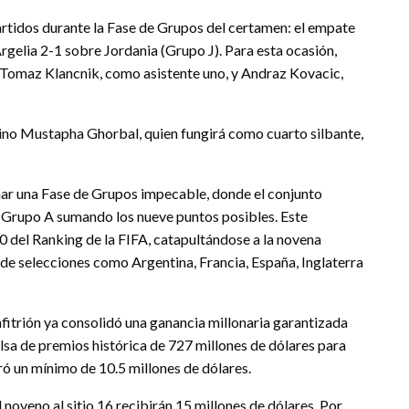
partidos durante la Fase de Grupos del certamen: el empate
Argelia 2-1 sobre Jordania (Grupo J). Para esta ocasión,
Tomaz Klancnik, como asistente uno, y Andraz Kovacic,
elino Mustapha Ghorbal, quien fungirá como cuarto silbante,
mar una Fase de Grupos impecable, donde el conjunto
el Grupo A sumando los nueve puntos posibles. Este
 del Ranking de la FIFA, catapultándose a la novena
 de selecciones como Argentina, Francia, España, Inglaterra
nfitrión ya consolidó una ganancia millonaria garantizada
lsa de premios histórica de 727 millones de dólares para
ó un mínimo de 10.5 millones de dólares.
noveno al sitio 16 recibirán 15 millones de dólares. Por