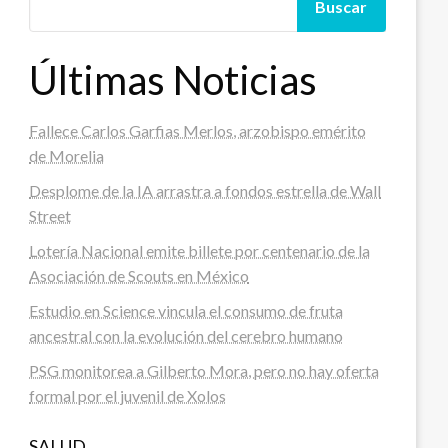
Buscar
Últimas Noticias
Fallece Carlos Garfias Merlos, arzobispo emérito
de Morelia
Desplome de la IA arrastra a fondos estrella de Wall
Street
Lotería Nacional emite billete por centenario de la
Asociación de Scouts en México
Estudio en Science vincula el consumo de fruta
ancestral con la evolución del cerebro humano
PSG monitorea a Gilberto Mora, pero no hay oferta
formal por el juvenil de Xolos
SALUD