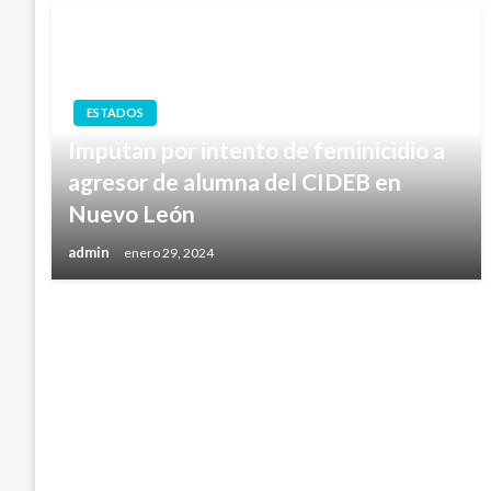
ESTADOS
Imputan por intento de feminicidio a
agresor de alumna del CIDEB en
Nuevo León
admin
enero 29, 2024