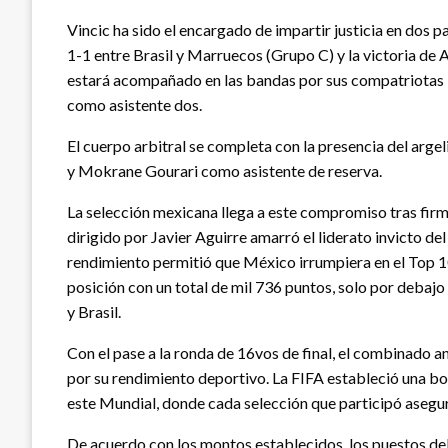
Vincic ha sido el encargado de impartir justicia en dos 
1-1 entre Brasil y Marruecos (Grupo C) y la victoria de 
estará acompañado en las bandas por sus compatriotas 
como asistente dos.
El cuerpo arbitral se completa con la presencia del arg
y Mokrane Gourari como asistente de reserva.
La selección mexicana llega a este compromiso tras fir
dirigido por Javier Aguirre amarró el liderato invicto d
rendimiento permitió que México irrumpiera en el Top 10
posición con un total de mil 736 puntos, solo por debajo
y Brasil.
Con el pase a la ronda de 16vos de final, el combinado a
por su rendimiento deportivo. La FIFA estableció una bo
este Mundial, donde cada selección que participó asegur
De acuerdo con los montos establecidos, los puestos del 