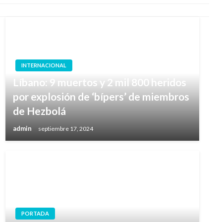
INTERNACIONAL
Líbano: 9 muertos y 2 mil 800 heridos
por explosión de ‘bípers’ de miembros
de Hezbolá
admin
septiembre 17, 2024
PORTADA