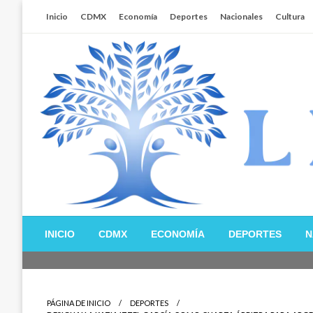
Salta
Inicio
CDMX
Economía
Deportes
Nacionales
Cultura
al
contenido
Libertador MX
INICIO
CDMX
ECONOMÍA
DEPORTES
N
PÁGINA DE INICIO
DEPORTES