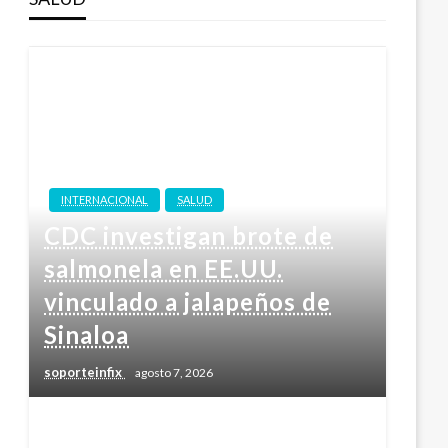
INTERNACIONAL
SALUD
CDC investigan brote de
salmonela en EE.UU.
vinculado a jalapeños de
Sinaloa
soporteinfix
agosto 7, 2026