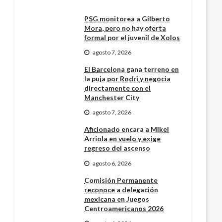
PSG monitorea a Gilberto
Mora, pero no hay oferta
formal por el juvenil de Xolos
agosto 7, 2026
El Barcelona gana terreno en
la puja por Rodri y negocia
directamente con el
Manchester City
agosto 7, 2026
Aficionado encara a Mikel
Arriola en vuelo y exige
regreso del ascenso
agosto 6, 2026
Comisión Permanente
reconoce a delegación
mexicana en Juegos
Centroamericanos 2026