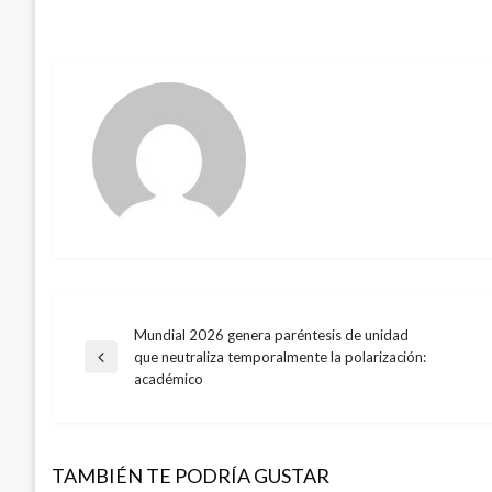
Mundial 2026 genera paréntesis de unidad
Navegación
que neutraliza temporalmente la polarización:
Entrada
académico
anterior
de
entradas
TAMBIÉN TE PODRÍA GUSTAR