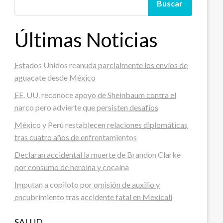
Buscar
Últimas Noticias
Estados Unidos reanuda parcialmente los envíos de
aguacate desde México
EE. UU. reconoce apoyo de Sheinbaum contra el
narco pero advierte que persisten desafíos
México y Perú restablecen relaciones diplomáticas
tras cuatro años de enfrentamientos
Declaran accidental la muerte de Brandon Clarke
por consumo de heroína y cocaína
Imputan a copiloto por omisión de auxilio y
encubrimiento tras accidente fatal en Mexicali
SALUD