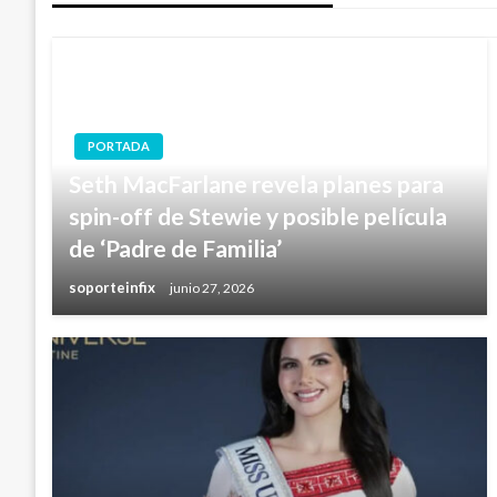
PORTADA
Seth MacFarlane revela planes para
spin-off de Stewie y posible película
de ‘Padre de Familia’
soporteinfix
junio 27, 2026