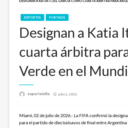
DESIGNAN A KATIA ITZEL GARCÍA COMO CUARTA ÁRBITRA PARA ARGEN
DEPORTES
PORTADA
Designan a Katia 
cuarta árbitra par
Verde en el Mund
Publicado
soporteinfix
julio 2, 2026
en
Miami, 02 de julio de 2026.- La FIFA confirmó la designa
para el partido de dieciseisavos de final entre Argentina