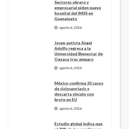
Sectores obrero y
empresarial piden nuevo
hospital del IMSS en
Guanajuato
agosto 6, 2026
Joven autista Ángel
Adolfo regresa a la
Universidad Bienestar de
Oaxaca tras amparo
agosto 6, 2026
México confirma 33 casos
de ciclosporiasis y
descarta vínculo con
brote en EU
agosto 6, 2026
Estudio global indica que