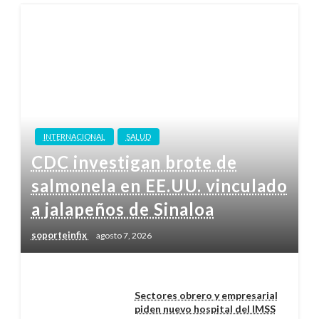
INTERNACIONAL
SALUD
CDC investigan brote de
salmonela en EE.UU. vinculado
a jalapeños de Sinaloa
soporteinfix
agosto 7, 2026
Sectores obrero y empresarial
piden nuevo hospital del IMSS