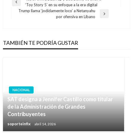
Entrada
‘Toy Story 5’ en su enfoque a la era digital
de
anterior
Trump llama ‘jodidamente loco’ a Netanyahu
entradas
Entrada
por ofensiva en Líbano
siguiente
TAMBIÉN TE PODRÍA GUSTAR
NACIONAL
SAT designa a Jennifer Castillo como titular
de la Administración de Grandes
Contribuyentes
soporteinfix
abril 14, 2026