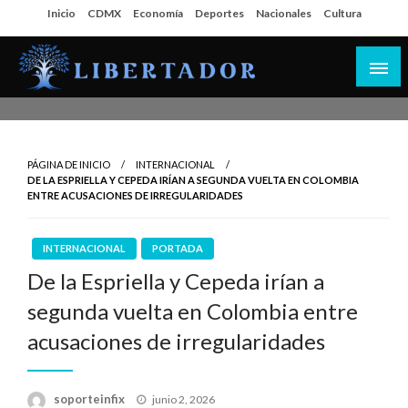
Salta
Inicio
CDMX
Economía
Deportes
Nacionales
Cultura
al
contenido
Libertador MX
PÁGINA DE INICIO
INTERNACIONAL
DE LA ESPRIELLA Y CEPEDA IRÍAN A SEGUNDA VUELTA EN COLOMBIA
ENTRE ACUSACIONES DE IRREGULARIDADES
INTERNACIONAL
PORTADA
De la Espriella y Cepeda irían a
segunda vuelta en Colombia entre
acusaciones de irregularidades
Publicado
soporteinfix
junio 2, 2026