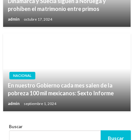
Dinamarca y Suecia siguen a Noruega y
prohíben el matrimonio entre primos
admin
octubre 17, 2024
NACIONAL
En nuestro Gobierno cada mes salen de la
pobreza 100 mil mexicanos: Sexto Informe
admin
septiembre 1, 2024
Buscar
Buscar