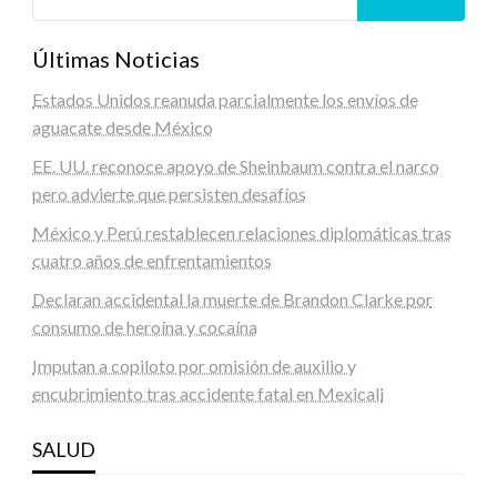
Últimas Noticias
Estados Unidos reanuda parcialmente los envíos de
aguacate desde México
EE. UU. reconoce apoyo de Sheinbaum contra el narco
pero advierte que persisten desafíos
México y Perú restablecen relaciones diplomáticas tras
cuatro años de enfrentamientos
Declaran accidental la muerte de Brandon Clarke por
consumo de heroína y cocaína
Imputan a copiloto por omisión de auxilio y
encubrimiento tras accidente fatal en Mexicali
SALUD