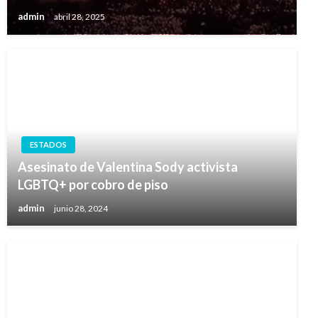
admin
abril 28, 2025
ESTADOS
Asesinato de Valentina Sody activista
LGBTQ+ por cobro de piso
admin
junio 28, 2024