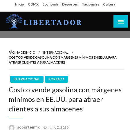
Salta
Inicio
CDMX
Economía
Deportes
Nacionales
Cultura
al
contenido
Libertador MX
PÁGINA DE INICIO
INTERNACIONAL
COSTCO VENDE GASOLINA CON MÁRGENES MÍNIMOS EN EE.UU. PARA
ATRAER CLIENTES A SUS ALMACENES
INTERNACIONAL
PORTADA
Costco vende gasolina con márgenes
mínimos en EE.UU. para atraer
clientes a sus almacenes
Publicado
soporteinfix
junio 2, 2026