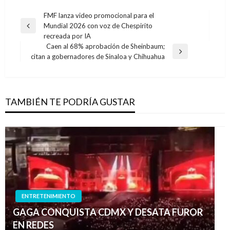
Navegación
FMF lanza video promocional para el
Mundial 2026 con voz de Chespirito
de
Entrada
recreada por IA
anterior
entradas
Caen al 68% aprobación de Sheinbaum;
Entrada
citan a gobernadores de Sinaloa y Chihuahua
siguiente
TAMBIÉN TE PODRÍA GUSTAR
ENTRETENIMIENTO
GAGA CONQUISTA CDMX Y DESATA FUROR
EN REDES