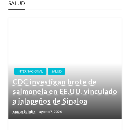
SALUD
INTERNACIONAL
SALUD
CDC investigan brote de
salmonela en EE.UU. vinculado
a jalapeños de Sinaloa
soporteinfix
agosto 7, 2026