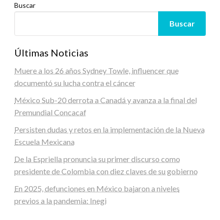
Buscar
Buscar
Últimas Noticias
Muere a los 26 años Sydney Towle, influencer que
documentó su lucha contra el cáncer
México Sub-20 derrota a Canadá y avanza a la final del
Premundial Concacaf
Persisten dudas y retos en la implementación de la Nueva
Escuela Mexicana
De la Espriella pronuncia su primer discurso como
presidente de Colombia con diez claves de su gobierno
En 2025, defunciones en México bajaron a niveles
previos a la pandemia: Inegi