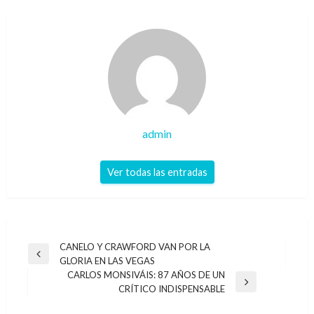
admin
Ver todas las entradas
Navegación
CANELO Y CRAWFORD VAN POR LA
Entrada
GLORIA EN LAS VEGAS
de
anterior
CARLOS MONSIVÁIS: 87 AÑOS DE UN
entradas
Entrada
CRÍTICO INDISPENSABLE
siguiente