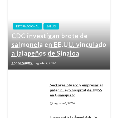
INTERNACIONAL
SALUD
CDC investigan brote de
salmonela en EE.UU. vinculado
a jalapeños de Sinaloa
soporteinfix
agosto 7, 2026
Sectores obrero y empresarial
piden nuevo hospital del IMSS
en Guanajuato
agosto 6, 2026
Joven autista Ángel Adolfo