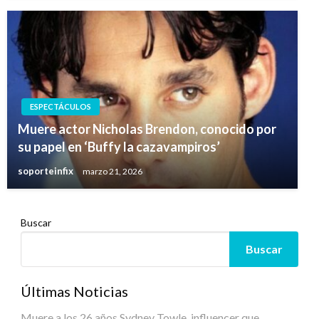
ESPECTÁCULOS
Muere actor Nicholas Brendon, conocido por
su papel en ‘Buffy la cazavampiros’
soporteinfix
marzo 21, 2026
Buscar
Buscar
Últimas Noticias
Muere a los 26 años Sydney Towle, influencer que