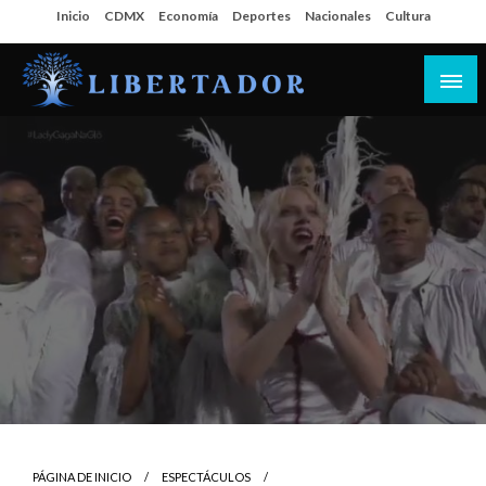
Salta
Inicio
CDMX
Economía
Deportes
Nacionales
Cultura
al
contenido
Libertador MX
PÁGINA DE INICIO
ESPECTÁCULOS