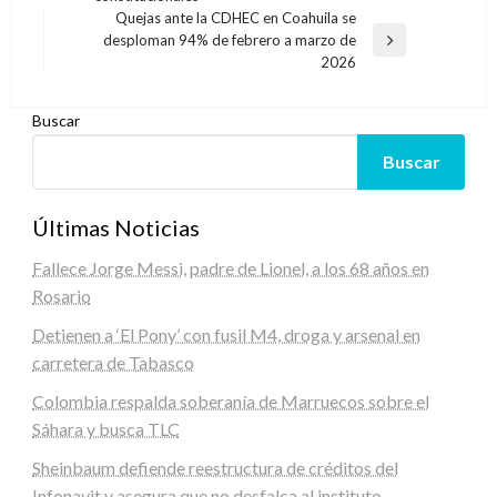
anterior
entradas
Quejas ante la CDHEC en Coahuila se
desploman 94% de febrero a marzo de
Entrada
2026
siguiente
Buscar
Buscar
Últimas Noticias
Fallece Jorge Messi, padre de Lionel, a los 68 años en
Rosario
Detienen a ‘El Pony’ con fusil M4, droga y arsenal en
carretera de Tabasco
Colombia respalda soberanía de Marruecos sobre el
Sáhara y busca TLC
Sheinbaum defiende reestructura de créditos del
Infonavit y asegura que no desfalca al instituto