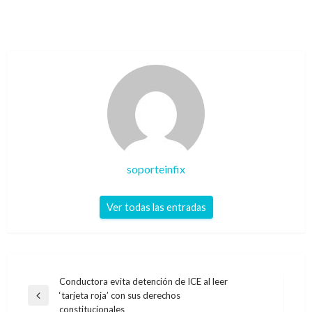
soporteinfix
Ver todas las entradas
Navegación
Conductora evita detención de ICE al leer
‘tarjeta roja’ con sus derechos
de
Entrada
constitucionales