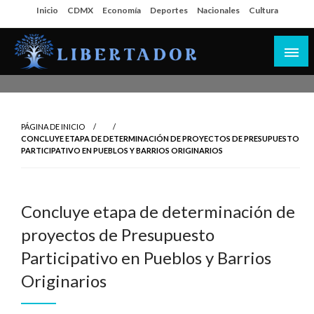
Salta
Inicio
CDMX
Economía
Deportes
Nacionales
Cultura
al
contenido
Libertador MX
PÁGINA DE INICIO
CONCLUYE ETAPA DE DETERMINACIÓN DE PROYECTOS DE PRESUPUESTO
PARTICIPATIVO EN PUEBLOS Y BARRIOS ORIGINARIOS
Concluye etapa de determinación de
proyectos de Presupuesto
Participativo en Pueblos y Barrios
Originarios