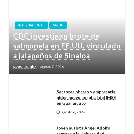
INTERNACIONAL
SALUD
CDC investigan brote de
salmonela en EE.UU. vinculado
a jalapeños de Sinaloa
soporteinfix
agosto 7, 2026
Sectores obrero y empresarial
piden nuevo hospital del IMSS
en Guanajuato
agosto 6, 2026
Joven autista Ángel Adolfo
regresa a la Universidad