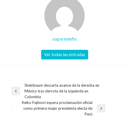
soporteinfix
Ver todas las entradas
Navegación
Sheinbaum descarta avance de la derecha en
México tras derrota de la izquierda en
de
Entrada
Colombia
anterior
entradas
Keiko Fujimori espera proclamación oficial
como primera mujer presidenta electa de
Entrada
Perú
siguiente