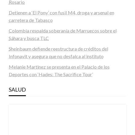
Rosario
Detienen a ‘El Pony’ con fusil M4, droga y arsenal en
carretera de Tabasco
Colombia respalda soberanía de Marruecos sobre el
Sáhara y busca TLC
Sheinbaum defiende reestructura de créditos del
Infonavit y asegura que no desfalca al instituto
Melanie Martinez se presenta en el Palacio de los
Deportes con ‘Hades: The Sacrifice Tour’
SALUD