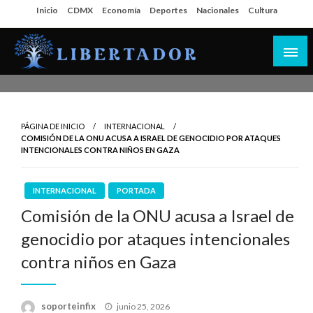
Salta
Inicio
CDMX
Economía
Deportes
Nacionales
Cultura
al
contenido
Libertador MX
PÁGINA DE INICIO
INTERNACIONAL
COMISIÓN DE LA ONU ACUSA A ISRAEL DE GENOCIDIO POR ATAQUES
INTENCIONALES CONTRA NIÑOS EN GAZA
INTERNACIONAL
PORTADA
Comisión de la ONU acusa a Israel de
genocidio por ataques intencionales
contra niños en Gaza
Publicado
soporteinfix
junio 25, 2026