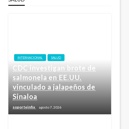
INTERNACIONAL
SALUD
CDC investigan brote de
salmonela en EE.UU.
vinculado a jalapeños de
Sinaloa
soporteinfix
agosto 7, 2026