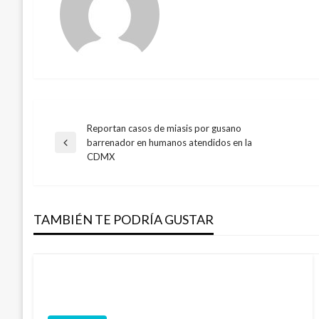
Reportan casos de miasis por gusano
Navegación
barrenador en humanos atendidos en la
Entrada
CDMX
anterior
de
entradas
TAMBIÉN TE PODRÍA GUSTAR