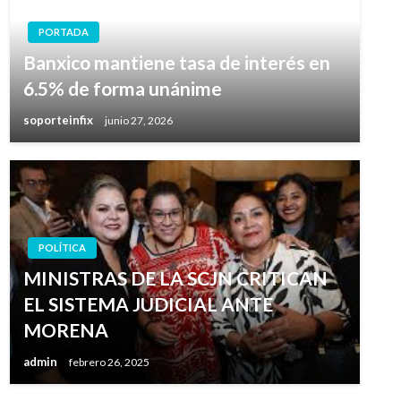
PORTADA
Banxico mantiene tasa de interés en
6.5% de forma unánime
soporteinfix
junio 27, 2026
POLÍTICA
MINISTRAS DE LA SCJN CRITICAN
EL SISTEMA JUDICIAL ANTE
MORENA
admin
febrero 26, 2025