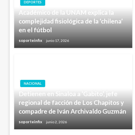
DEPORTES
Académico de la UNAM explica la
complejidad fisiológica de la ‘chilena’
en el fútbol
soporteinfix
junio 17, 2026
NACIONAL
Detienen en Sinaloa a ‘Gabito’, jefe
regional de facción de Los Chapitos y
compadre de Iván Archivaldo Guzmán
soporteinfix
junio 2, 2026