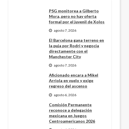
PSG monitorea a Gilberto
Mora, pero no hay oferta
formal por el juvenil de Xolos
agosto 7, 2026
El Barcelona gana terreno en
la puja por Rodri y negocia
directamente con el
Manchester City
agosto 7, 2026
Aficionado encara a Mikel
Arriola en vuelo y exige
regreso del ascenso
agosto 6, 2026
Comisión Permanente
reconoce a delegación
mexicana en Juegos
Centroamericanos 2026