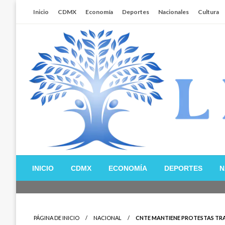
Salta
Inicio
CDMX
Economía
Deportes
Nacionales
Cultura
al
contenido
Libertador MX
INICIO
CDMX
ECONOMÍA
DEPORTES
N
PÁGINA DE INICIO
NACIONAL
CNTE MANTIENE PROTESTAS TR