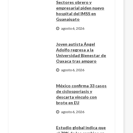
Sectores obrero y
empresarial piden nuevo
hospital del IMSS en
Guanajuato
agosto 6, 2026
Joven autista Ángel
Adolfo regresa a la
Universidad Bienestar de
Oaxaca tras amparo
agosto 6, 2026
México confirma 33 casos
de ciclosporiasis y
descarta vínculo con
brote en EU
agosto 6, 2026
Estudio global indica que