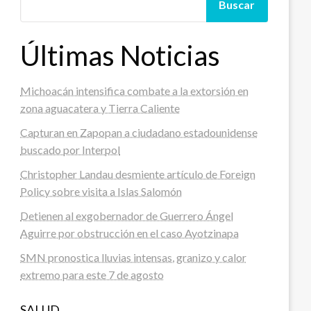
Buscar
Últimas Noticias
Michoacán intensifica combate a la extorsión en
zona aguacatera y Tierra Caliente
Capturan en Zapopan a ciudadano estadounidense
buscado por Interpol
Christopher Landau desmiente artículo de Foreign
Policy sobre visita a Islas Salomón
Detienen al exgobernador de Guerrero Ángel
Aguirre por obstrucción en el caso Ayotzinapa
SMN pronostica lluvias intensas, granizo y calor
extremo para este 7 de agosto
SALUD