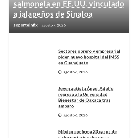
salmonela en EE.UU. vinculado
a jalapeños de Sinaloa
soporteinfix
agosto 7, 2026
Sectores obrero y empresarial
piden nuevo hospital del IMSS
en Guanajuato
agosto 6, 2026
Joven autista Ángel Adolfo
regresa a la Universidad
Bienestar de Oaxaca tras
amparo
agosto 6, 2026
México confirma 33 casos de
ciclosporiasis y descarta