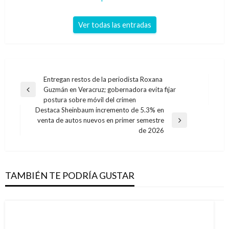
Ver todas las entradas
Navegación
Entregan restos de la periodista Roxana
Guzmán en Veracruz; gobernadora evita fijar
de
Entrada
postura sobre móvil del crimen
anterior
entradas
Destaca Sheinbaum incremento de 5.3% en
venta de autos nuevos en primer semestre
Entrada
de 2026
siguiente
TAMBIÉN TE PODRÍA GUSTAR