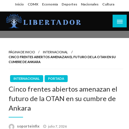
Salta
Inicio
CDMX
Economía
Deportes
Nacionales
Cultura
al
contenido
Libertador MX
PÁGINA DE INICIO
INTERNACIONAL
CINCO FRENTES ABIERTOS AMENAZAN EL FUTURO DE LA OTAN EN SU
CUMBRE DE ANKARA
INTERNACIONAL
PORTADA
Cinco frentes abiertos amenazan el
futuro de la OTAN en su cumbre de
Ankara
Publicado
soporteinfix
julio 7, 2026