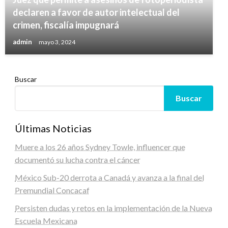
declaren a favor de autor intelectual del
crimen, fiscalía impugnará
admin
mayo 3, 2024
Buscar
Buscar
Últimas Noticias
Muere a los 26 años Sydney Towle, influencer que
documentó su lucha contra el cáncer
México Sub-20 derrota a Canadá y avanza a la final del
Premundial Concacaf
Persisten dudas y retos en la implementación de la Nueva
Escuela Mexicana