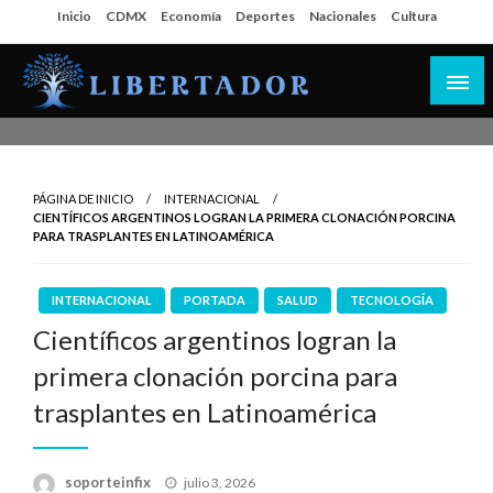
Salta
Inicio
CDMX
Economía
Deportes
Nacionales
Cultura
al
contenido
Libertador MX
PÁGINA DE INICIO
INTERNACIONAL
CIENTÍFICOS ARGENTINOS LOGRAN LA PRIMERA CLONACIÓN PORCINA
PARA TRASPLANTES EN LATINOAMÉRICA
INTERNACIONAL
PORTADA
SALUD
TECNOLOGÍA
Científicos argentinos logran la
primera clonación porcina para
trasplantes en Latinoamérica
Publicado
soporteinfix
julio 3, 2026