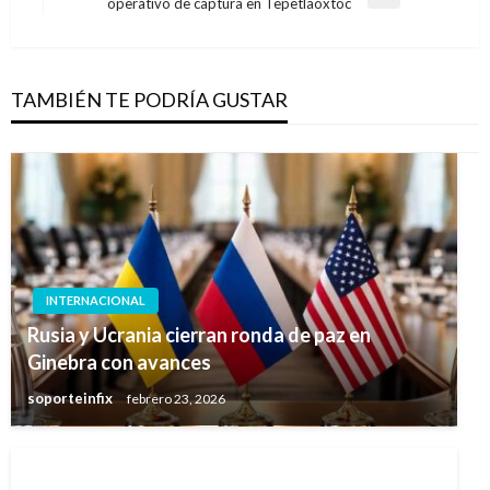
Entrada
operativo de captura en Tepetlaoxtoc
siguiente
TAMBIÉN TE PODRÍA GUSTAR
INTERNACIONAL
Rusia y Ucrania cierran ronda de paz en
Ginebra con avances
soporteinfix
febrero 23, 2026