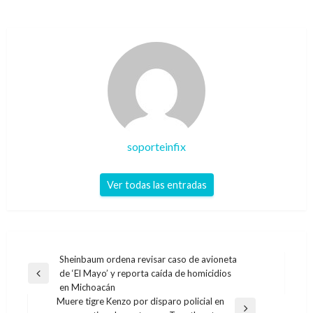
soporteinfix
Ver todas las entradas
Navegación
Sheinbaum ordena revisar caso de avioneta
de ‘El Mayo’ y reporta caída de homicidios
de
Entrada
en Michoacán
anterior
entradas
Muere tigre Kenzo por disparo policial en