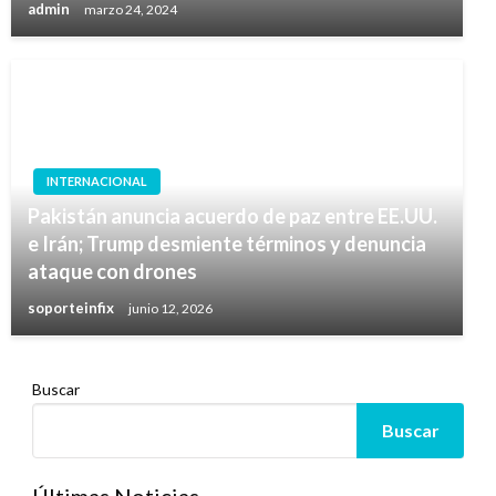
admin
marzo 24, 2024
INTERNACIONAL
Pakistán anuncia acuerdo de paz entre EE.UU.
e Irán; Trump desmiente términos y denuncia
ataque con drones
soporteinfix
junio 12, 2026
Buscar
Buscar
Últimas Noticias