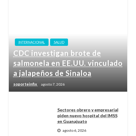
INTERNACIONAL
SALUD
CDC investigan brote de
salmonela en EE.UU. vinculado
a jalapeños de Sinaloa
soporteinfix
agosto 7, 2026
Sectores obrero y empresarial
piden nuevo hospital del IMSS
en Guanajuato
agosto 6, 2026