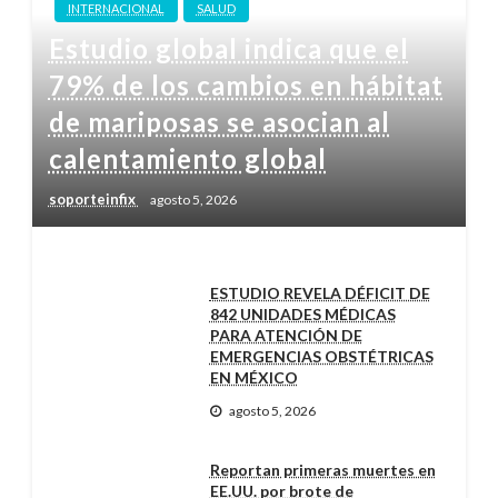
INTERNACIONAL
SALUD
Estudio global indica que el
79% de los cambios en hábitat
de mariposas se asocian al
calentamiento global
soporteinfix
agosto 5, 2026
ESTUDIO REVELA DÉFICIT DE
842 UNIDADES MÉDICAS
PARA ATENCIÓN DE
EMERGENCIAS OBSTÉTRICAS
EN MÉXICO
agosto 5, 2026
Reportan primeras muertes en
EE.UU. por brote de