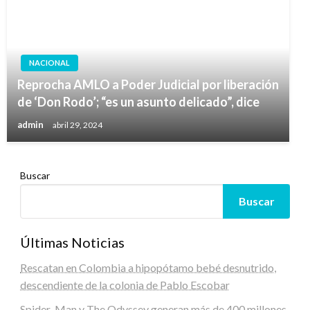
NACIONAL
Reprocha AMLO a Poder Judicial por liberación
de ‘Don Rodo’; “es un asunto delicado”, dice
admin
abril 29, 2024
Buscar
Buscar
Últimas Noticias
Rescatan en Colombia a hipopótamo bebé desnutrido,
descendiente de la colonia de Pablo Escobar
Spider-Man y The Odyssey generan más de 400 millones