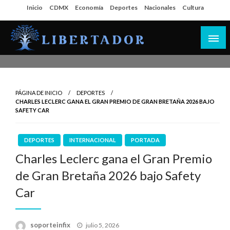
Salta
Inicio
CDMX
Economía
Deportes
Nacionales
Cultura
al
contenido
Libertador MX
PÁGINA DE INICIO
DEPORTES
CHARLES LECLERC GANA EL GRAN PREMIO DE GRAN BRETAÑA 2026 BAJO
SAFETY CAR
DEPORTES
INTERNACIONAL
PORTADA
Charles Leclerc gana el Gran Premio
de Gran Bretaña 2026 bajo Safety
Car
Publicado
soporteinfix
julio 5, 2026