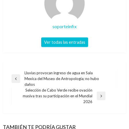
soporteinfix
Ver todas las entradas
Navegación
Lluvias provocan ingreso de agua en Sala
Mexica del Museo de Antropología; no hubo
de
Entrada
daños
anterior
entradas
Selección de Cabo Verde recibe ovación
masiva tras su participación en el Mundial
Entrada
2026
siguiente
TAMBIÉN TE PODRÍA GUSTAR