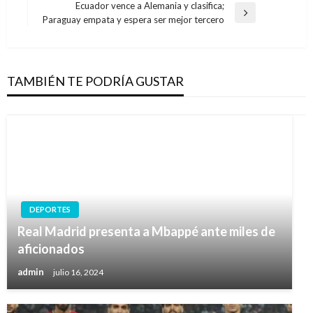
entradas
Ecuador vence a Alemania y clasifica;
Entrada
Paraguay empata y espera ser mejor tercero
siguiente
TAMBIÉN TE PODRÍA GUSTAR
DEPORTES
Real Madrid presenta a Mbappé ante miles de
aficionados
admin
julio 16, 2024