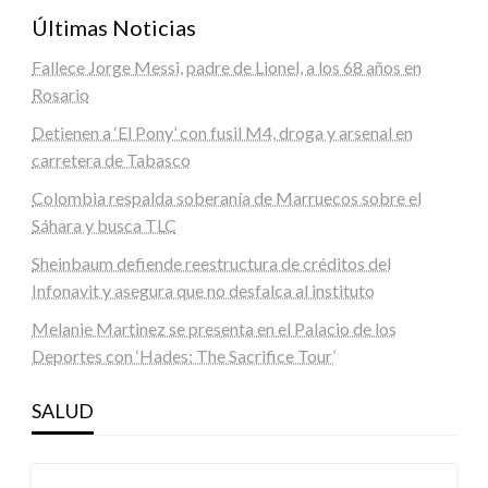
Últimas Noticias
Fallece Jorge Messi, padre de Lionel, a los 68 años en
Rosario
Detienen a ‘El Pony’ con fusil M4, droga y arsenal en
carretera de Tabasco
Colombia respalda soberanía de Marruecos sobre el
Sáhara y busca TLC
Sheinbaum defiende reestructura de créditos del
Infonavit y asegura que no desfalca al instituto
Melanie Martinez se presenta en el Palacio de los
Deportes con ‘Hades: The Sacrifice Tour’
SALUD