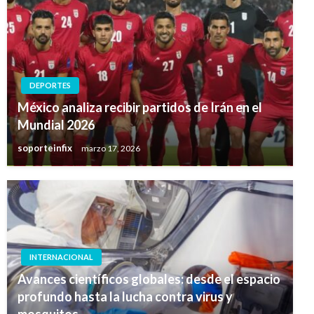
DEPORTES
México analiza recibir partidos de Irán en el
Mundial 2026
soporteinfix
marzo 17, 2026
INTERNACIONAL
Avances científicos globales: desde el espacio
profundo hasta la lucha contra virus y
mosquitos