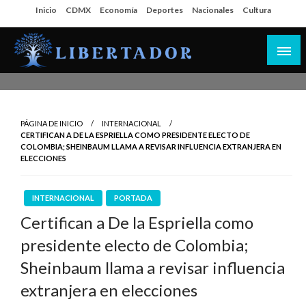
Salta
Inicio
CDMX
Economía
Deportes
Nacionales
Cultura
al
contenido
Libertador MX
PÁGINA DE INICIO
INTERNACIONAL
CERTIFICAN A DE LA ESPRIELLA COMO PRESIDENTE ELECTO DE
COLOMBIA; SHEINBAUM LLAMA A REVISAR INFLUENCIA EXTRANJERA EN
ELECCIONES
INTERNACIONAL
PORTADA
Certifican a De la Espriella como
presidente electo de Colombia;
Sheinbaum llama a revisar influencia
extranjera en elecciones