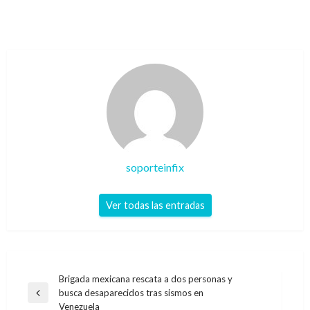
soporteinfix
Ver todas las entradas
Navegación
Brigada mexicana rescata a dos personas y
busca desaparecidos tras sismos en
de
Entrada
Venezuela