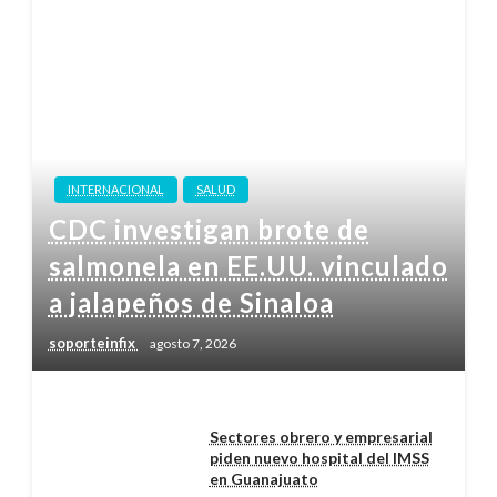
INTERNACIONAL
SALUD
CDC investigan brote de
salmonela en EE.UU. vinculado
a jalapeños de Sinaloa
soporteinfix
agosto 7, 2026
Sectores obrero y empresarial
piden nuevo hospital del IMSS
en Guanajuato