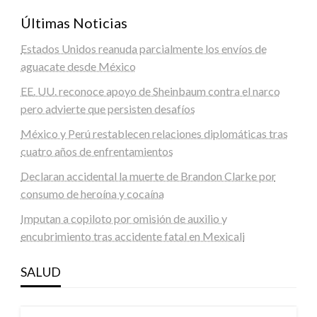
Últimas Noticias
Estados Unidos reanuda parcialmente los envíos de
aguacate desde México
EE. UU. reconoce apoyo de Sheinbaum contra el narco
pero advierte que persisten desafíos
México y Perú restablecen relaciones diplomáticas tras
cuatro años de enfrentamientos
Declaran accidental la muerte de Brandon Clarke por
consumo de heroína y cocaína
Imputan a copiloto por omisión de auxilio y
encubrimiento tras accidente fatal en Mexicali
SALUD