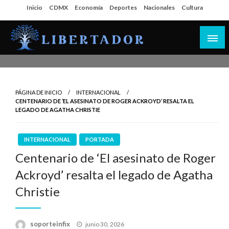
Salta
Inicio
CDMX
Economía
Deportes
Nacionales
Cultura
al
contenido
Libertador MX
PÁGINA DE INICIO
INTERNACIONAL
CENTENARIO DE ‘EL ASESINATO DE ROGER ACKROYD’ RESALTA EL
LEGADO DE AGATHA CHRISTIE
INTERNACIONAL
PORTADA
Centenario de ‘El asesinato de Roger
Ackroyd’ resalta el legado de Agatha
Christie
Publicado
soporteinfix
junio 30, 2026