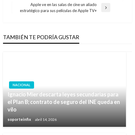
anterior
entradas
Apple ve en las salas de cine un aliado
Entrada
estratégico para sus películas de Apple TV+
siguiente
TAMBIÉN TE PODRÍA GUSTAR
NACIONAL
Ignacio Mier descarta leyes secundarias para
el Plan B; contrato de seguro del INE queda en
vilo
soporteinfix
abril 14, 2026