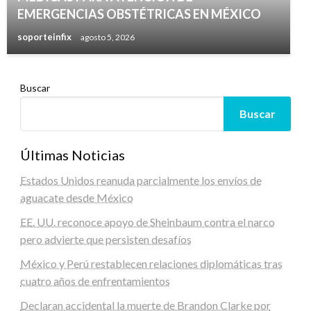
EMERGENCIAS OBSTÉTRICAS EN MÉXICO
soporteinfix
agosto 5, 2026
Buscar
Buscar
Últimas Noticias
Estados Unidos reanuda parcialmente los envíos de
aguacate desde México
EE. UU. reconoce apoyo de Sheinbaum contra el narco
pero advierte que persisten desafíos
México y Perú restablecen relaciones diplomáticas tras
cuatro años de enfrentamientos
Declaran accidental la muerte de Brandon Clarke por