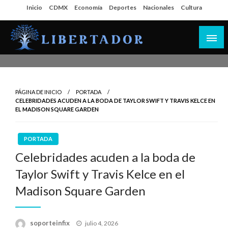
Salta
Inicio
CDMX
Economía
Deportes
Nacionales
Cultura
al
contenido
Libertador MX
PÁGINA DE INICIO
PORTADA
CELEBRIDADES ACUDEN A LA BODA DE TAYLOR SWIFT Y TRAVIS KELCE EN
EL MADISON SQUARE GARDEN
PORTADA
Celebridades acuden a la boda de
Taylor Swift y Travis Kelce en el
Madison Square Garden
Publicado
soporteinfix
julio 4, 2026