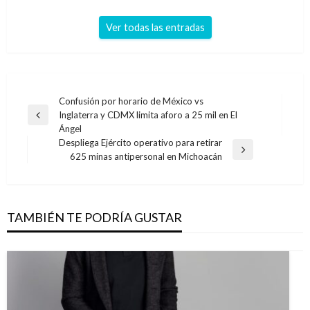
Ver todas las entradas
Navegación
Confusión por horario de México vs
Inglaterra y CDMX limita aforo a 25 mil en El
de
Entrada
Ángel
anterior
entradas
Despliega Ejército operativo para retirar
Entrada
625 minas antipersonal en Michoacán
siguiente
TAMBIÉN TE PODRÍA GUSTAR