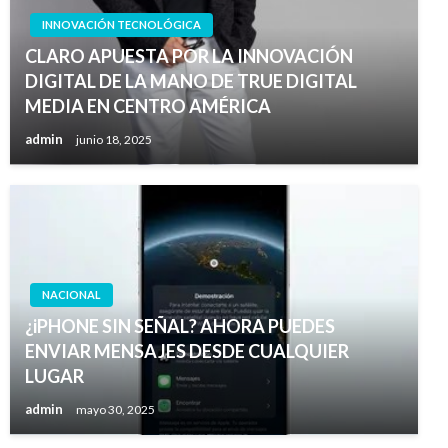
INNOVACIÓN TECNOLÓGICA
CLARO APUESTA POR LA INNOVACIÓN
DIGITAL DE LA MANO DE TRUE DIGITAL
MEDIA EN CENTRO AMÉRICA
admin
junio 18, 2025
NACIONAL
¿iPHONE SIN SEÑAL? AHORA PUEDES
ENVIAR MENSAJES DESDE CUALQUIER
LUGAR
admin
mayo 30, 2025