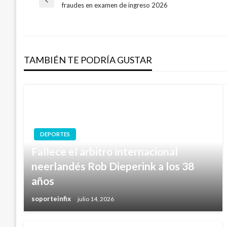
Navegación
Entrada
fraudes en examen de ingreso 2026
anterior
de
entradas
TAMBIÉN TE PODRÍA GUSTAR
DEPORTES
Fallece el árbitro internacional
neerlandés Rob Dieperink a los 38
años
soporteinfix
julio 14, 2026