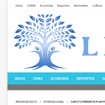
Salta
Inicio
CDMX
Economía
Deportes
Nacionales
Cultura
al
contenido
Libertador MX
INICIO
CDMX
ECONOMÍA
DEPORTES
N
PÁGINA DE INICIO
INTERNACIONAL
CAPUTO PRESENTA PLAN FI