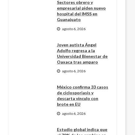
Sectores obrero y
empresarial piden nuevo
hospital del IMSS en
Guanajuato
agosto 6, 2026
Joven autista Ángel
Adolfo regresa a la
Universidad Bienestar de
Oaxaca tras amparo
agosto 6, 2026
México confirma 33 casos
de ciclosporiasis y
descarta vínculo con
brote en EU
agosto 6, 2026
Estudio global indica que