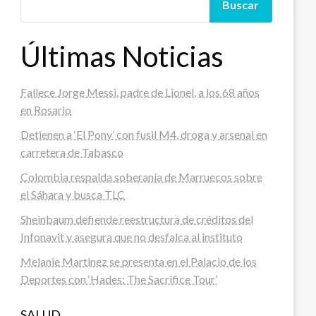
Buscar
Últimas Noticias
Fallece Jorge Messi, padre de Lionel, a los 68 años
en Rosario
Detienen a ‘El Pony’ con fusil M4, droga y arsenal en
carretera de Tabasco
Colombia respalda soberanía de Marruecos sobre
el Sáhara y busca TLC
Sheinbaum defiende reestructura de créditos del
Infonavit y asegura que no desfalca al instituto
Melanie Martinez se presenta en el Palacio de los
Deportes con ‘Hades: The Sacrifice Tour’
SALUD