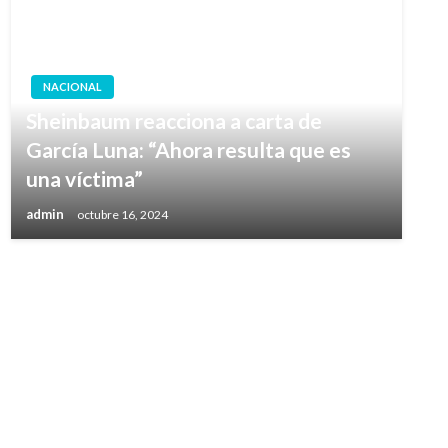
NACIONAL
Sheinbaum reacciona a carta de
García Luna: “Ahora resulta que es
una víctima”
admin
octubre 16, 2024