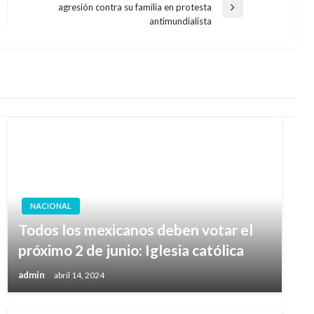
agresión contra su familia en protesta
Entrada
antimundialista
siguiente
NACIONAL
Todos los mexicanos deben votar el
próximo 2 de junio: Iglesia católica
admin
abril 14, 2024