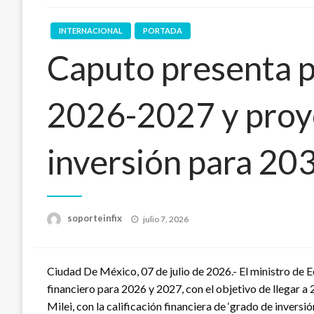
INTERNACIONAL
PORTADA
Caputo presenta p
2026-2027 y proy
inversión para 20
Publicado
soporteinfix
julio 7, 2026
en
Ciudad De México, 07 de julio de 2026.- El ministro de
financiero para 2026 y 2027, con el objetivo de llegar a
Milei, con la calificación financiera de ‘grado de inversi