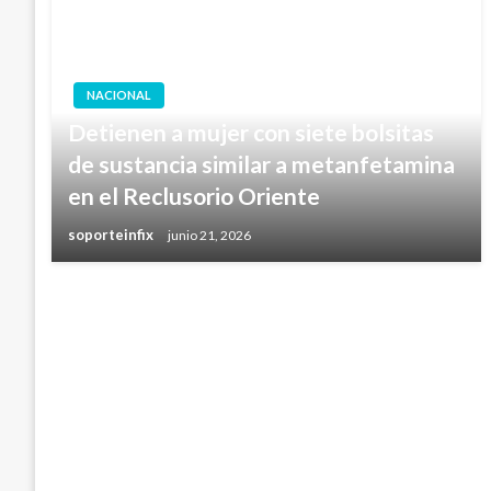
NACIONAL
Detienen a mujer con siete bolsitas
de sustancia similar a metanfetamina
en el Reclusorio Oriente
soporteinfix
junio 21, 2026