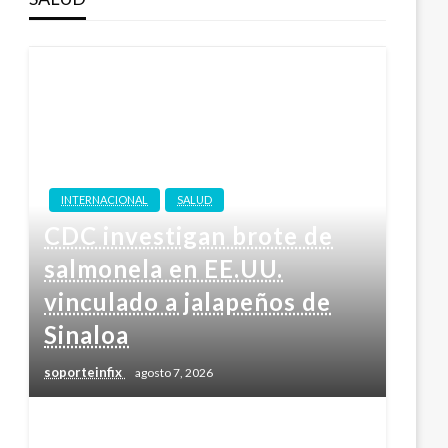
INTERNACIONAL
SALUD
CDC investigan brote de
salmonela en EE.UU.
vinculado a jalapeños de
Sinaloa
soporteinfix
agosto 7, 2026