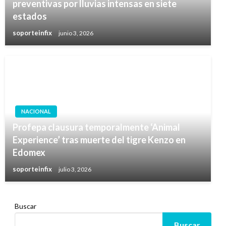
preventivas por lluvias intensas en siete
estados
soporteinfix
junio 3, 2026
NACIONAL
Profepa clausura temporalmente ‘Animal
Experience’ tras muerte del tigre Kenzo en
Edomex
soporteinfix
julio 3, 2026
Buscar
Buscar