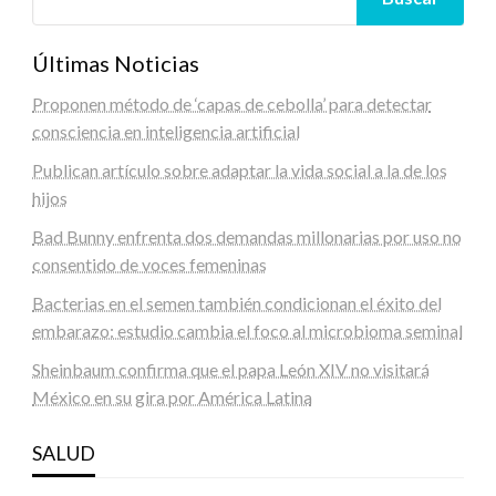
Últimas Noticias
Proponen método de ‘capas de cebolla’ para detectar
consciencia en inteligencia artificial
Publican artículo sobre adaptar la vida social a la de los
hijos
Bad Bunny enfrenta dos demandas millonarias por uso no
consentido de voces femeninas
Bacterias en el semen también condicionan el éxito del
embarazo: estudio cambia el foco al microbioma seminal
Sheinbaum confirma que el papa León XIV no visitará
México en su gira por América Latina
SALUD