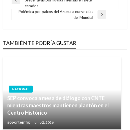
de
Entrada
estados
anterior
entradas
Polémica por palcos del Azteca a nueve días
Entrada
del Mundial
siguiente
TAMBIÉN TE PODRÍA GUSTAR
NACIONAL
SEP convoca a mesa de diálogo con CNTE
mientras maestros mantienen plantón en el
Centro Histórico
soporteinfix
junio 2, 2026