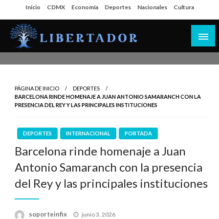
Salta
Inicio
CDMX
Economía
Deportes
Nacionales
Cultura
al
contenido
Libertador MX
PÁGINA DE INICIO
DEPORTES
BARCELONA RINDE HOMENAJE A JUAN ANTONIO SAMARANCH CON LA
PRESENCIA DEL REY Y LAS PRINCIPALES INSTITUCIONES
DEPORTES
INTERNACIONAL
PORTADA
Barcelona rinde homenaje a Juan
Antonio Samaranch con la presencia
del Rey y las principales instituciones
Publicado
soporteinfix
junio 3, 2026