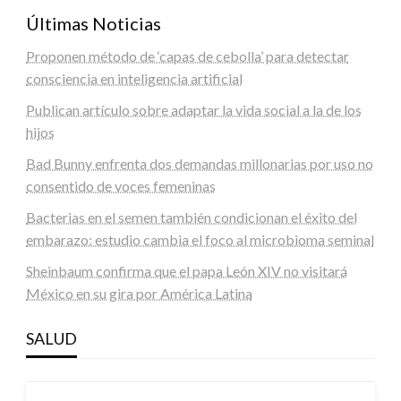
Últimas Noticias
Proponen método de ‘capas de cebolla’ para detectar
consciencia en inteligencia artificial
Publican artículo sobre adaptar la vida social a la de los
hijos
Bad Bunny enfrenta dos demandas millonarias por uso no
consentido de voces femeninas
Bacterias en el semen también condicionan el éxito del
embarazo: estudio cambia el foco al microbioma seminal
Sheinbaum confirma que el papa León XIV no visitará
México en su gira por América Latina
SALUD