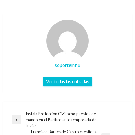
soporteinfix
Ver todas las entradas
Navegación
Instala Protección Civil ocho puestos de
mando en el Pacífico ante temporada de
de
Entrada
lluvias
anterior
entradas
Francisco Barnés de Castro cuestiona