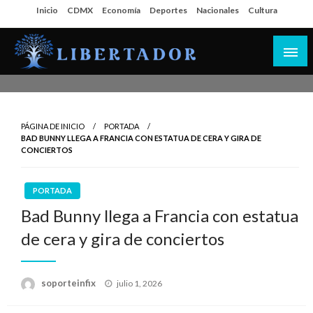
Salta
Inicio
CDMX
Economía
Deportes
Nacionales
Cultura
al
contenido
Libertador MX
PÁGINA DE INICIO
PORTADA
BAD BUNNY LLEGA A FRANCIA CON ESTATUA DE CERA Y GIRA DE
CONCIERTOS
PORTADA
Bad Bunny llega a Francia con estatua
de cera y gira de conciertos
Publicado
soporteinfix
julio 1, 2026
en