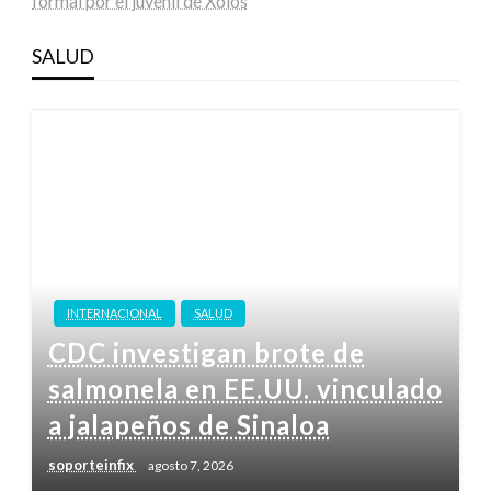
formal por el juvenil de Xolos
SALUD
INTERNACIONAL
SALUD
CDC investigan brote de
salmonela en EE.UU. vinculado
a jalapeños de Sinaloa
soporteinfix
agosto 7, 2026