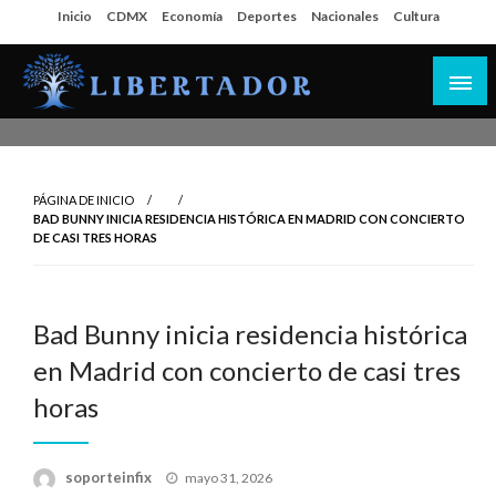
Salta
Inicio
CDMX
Economía
Deportes
Nacionales
Cultura
al
contenido
Libertador MX
PÁGINA DE INICIO
BAD BUNNY INICIA RESIDENCIA HISTÓRICA EN MADRID CON CONCIERTO
DE CASI TRES HORAS
Bad Bunny inicia residencia histórica
en Madrid con concierto de casi tres
horas
Publicado
soporteinfix
mayo 31, 2026