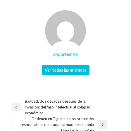
soporteinfix
Ver todas las entradas
Navegación
Bagdad, dos décadas después de la
invasión: del faro intelectual al colapso
de
Entrada
económico
anterior
entradas
Detienen en Tijuana a dos presuntos
responsables de ataque armado en colonia
Entrada
Libertad Parte Baja