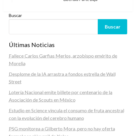
siguiente
Buscar
Buscar
Últimas Noticias
Fallece Carlos Garfias Merlos, arzobispo emérito de
Morelia
Desplome de la IA arrastra a fondos estrella de Wall
Street
Lotería Nacional emite billete por centenario de la
Asociación de Scouts en México
Estudio en Science vincula el consumo de fruta ancestral
con la evolución del cerebro humano
PSG monitorea a Gilberto Mora, pero no hay oferta