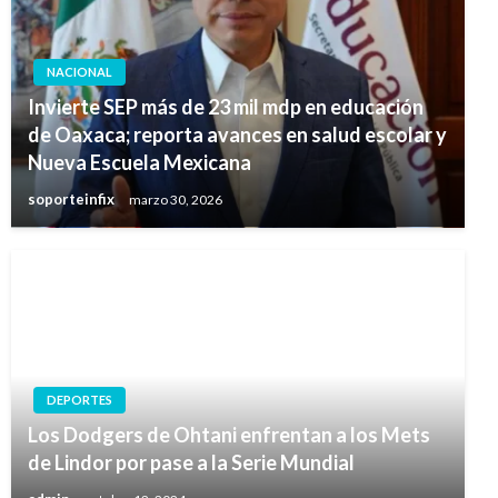
NACIONAL
Invierte SEP más de 23 mil mdp en educación
de Oaxaca; reporta avances en salud escolar y
Nueva Escuela Mexicana
soporteinfix
marzo 30, 2026
DEPORTES
Los Dodgers de Ohtani enfrentan a los Mets
de Lindor por pase a la Serie Mundial