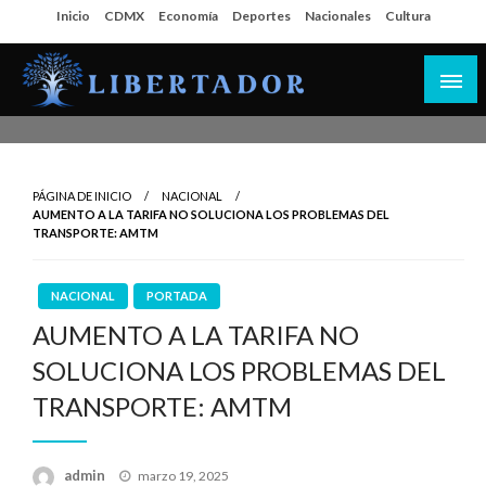
Salta
Inicio
CDMX
Economía
Deportes
Nacionales
Cultura
al
contenido
Libertador MX
PÁGINA DE INICIO
NACIONAL
AUMENTO A LA TARIFA NO SOLUCIONA LOS PROBLEMAS DEL
TRANSPORTE: AMTM
NACIONAL
PORTADA
AUMENTO A LA TARIFA NO
SOLUCIONA LOS PROBLEMAS DEL
TRANSPORTE: AMTM
Publicado
admin
marzo 19, 2025