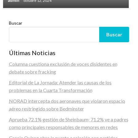
admin
octubre 12, 2024
Buscar
Buscar
Últimas Noticias
Columna cuestiona exclusión de voces disidentes en
debate sobre fracking
Editorial de La Jornada: Atender las causas de los
problemas en la Cuarta Transformación
NORAD intercepta dos aeronaves que violaron espacio
aéreo restringido sobre Bedminster
Aprueba 72.1% gestión de Sheinbaum; 71.2% ve a padres
como principales responsables de menores en redes
Grecia Quiroz abre la puerta a relación con partidos