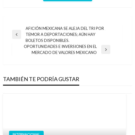
Navegación
AFICIÓN MEXICANA SE ALEJA DEL TRI POR
TEMOR A DEPORTACIONES; AÚN HAY
de
Entrada
BOLETOS DISPONIBLES.
anterior
entradas
OPORTUNIDADES E INVERSIONES EN EL
Entrada
MERCADO DE VALORES MEXICANO
siguiente
TAMBIÉN TE PODRÍA GUSTAR
INTERNACIONAL