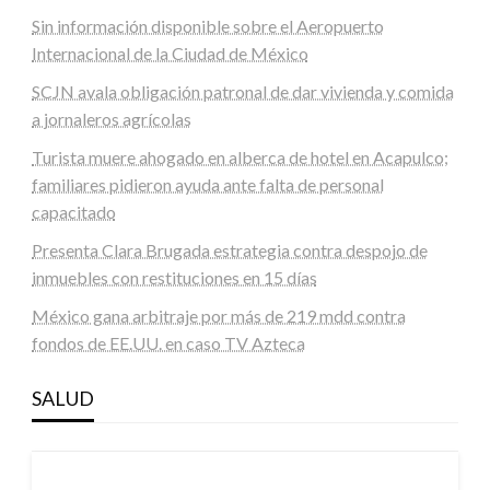
Sin información disponible sobre el Aeropuerto
Internacional de la Ciudad de México
SCJN avala obligación patronal de dar vivienda y comida
a jornaleros agrícolas
Turista muere ahogado en alberca de hotel en Acapulco;
familiares pidieron ayuda ante falta de personal
capacitado
Presenta Clara Brugada estrategia contra despojo de
inmuebles con restituciones en 15 días
México gana arbitraje por más de 219 mdd contra
fondos de EE.UU. en caso TV Azteca
SALUD