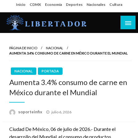
Salta
Inicio
CDMX
Economía
Deportes
Nacionales
Cultura
al
contenido
Libertador MX
PÁGINA DE INICIO
NACIONAL
AUMENTA 3.4% CONSUMO DE CARNE EN MÉXICO DURANTE EL MUNDIAL
NACIONAL
PORTADA
Aumenta 3.4% consumo de carne en
México durante el Mundial
Publicado
soporteinfix
julio 6, 2026
en
Ciudad De México, 06 de julio de 2026.- Durante el
desarrollo del Mundial, el consumo de productos