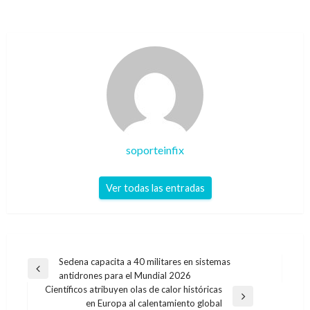
soporteinfix
Ver todas las entradas
Navegación
Sedena capacita a 40 militares en sistemas
Entrada
antidrones para el Mundial 2026
de
anterior
Científicos atribuyen olas de calor históricas
entradas
Entrada
en Europa al calentamiento global