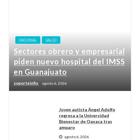
NACIONAL
SALUD
Sectores obrero y empresarial
piden nuevo hospital del IMSS
en Guanajuato
soporteinfix
agosto 6, 2026
Joven autista Ángel Adolfo
regresa a la Universidad
Bienestar de Oaxaca tras
amparo
agosto 6, 2026