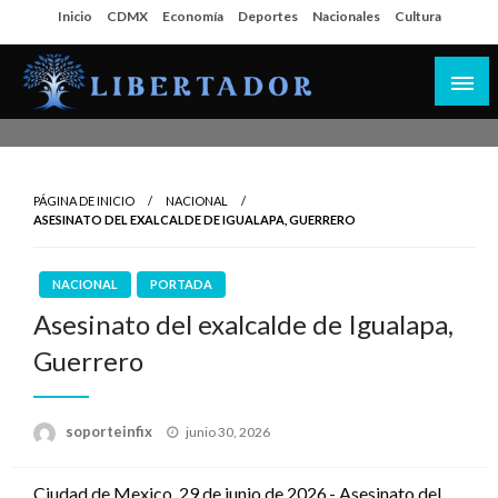
Salta
Inicio
CDMX
Economía
Deportes
Nacionales
Cultura
al
contenido
Libertador MX
PÁGINA DE INICIO
NACIONAL
ASESINATO DEL EXALCALDE DE IGUALAPA, GUERRERO
NACIONAL
PORTADA
Asesinato del exalcalde de Igualapa,
Guerrero
Publicado
soporteinfix
junio 30, 2026
en
Ciudad de Mexico, 29 de junio de 2026.- Asesinato del