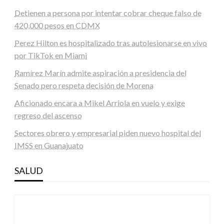
Detienen a persona por intentar cobrar cheque falso de
420,000 pesos en CDMX
Perez Hilton es hospitalizado tras autolesionarse en vivo
por TikTok en Miami
Ramírez Marín admite aspiración a presidencia del
Senado pero respeta decisión de Morena
Aficionado encara a Mikel Arriola en vuelo y exige
regreso del ascenso
Sectores obrero y empresarial piden nuevo hospital del
IMSS en Guanajuato
SALUD