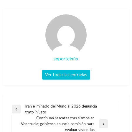
soporteinfix
Ver todas las entradas
Navegación
Irán eliminado del Mundial 2026 denuncia
Entrada
trato injusto
de
anterior
Continúan rescates tras sismos en
entradas
Venezuela; gobierno anuncia comisión para
Entrada
evaluar viviendas