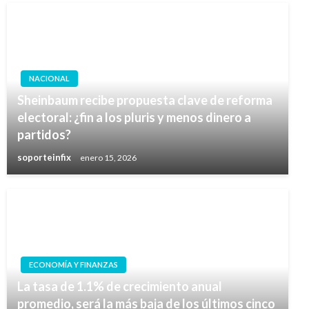
NACIONAL
Sheinbaum recibe propuesta clave de reforma
electoral: ¿fin a los pluris y menos dinero a
partidos?
soporteinfix
enero 15, 2026
ECONOMÍA Y FINANZAS
La tasa de 1.1% de crecimiento anual
promedio, será la más baja de los últimos cinco