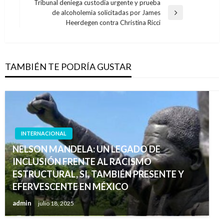
anterior
Tribunal deniega custodia urgente y prueba
entradas
de alcoholemia solicitadas por James
Entrada
Heerdegen contra Christina Ricci
siguiente
TAMBIÉN TE PODRÍA GUSTAR
INTERNACIONAL
NELSON MANDELA: UN LEGADO DE
INCLUSIÓN FRENTE AL RACISMO
ESTRUCTURAL, SI, TAMBIÉN PRESENTE Y
EFERVESCENTE EN MÉXICO
admin
julio 18, 2025