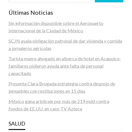
Últimas Noticias
Sin información disponible sobre el Aeropuerto
Internacional de la Ciudad de México
SCJN avala obligación patronal de dar vivienda y comida
a jornaleros agrícolas
Turista muere ahogado en alberca de hotel en Acapulco;
familiares pidieron ayuda ante falta de personal
capacitado
Presenta Clara Brugada estrategia contra despojo de
inmuebles con restituciones en 15 días
México gana arbitraje por más de 219 mdd contra
fondos de EE.UU. en caso TV Azteca
SALUD