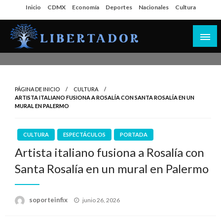
Salta
Inicio
CDMX
Economía
Deportes
Nacionales
Cultura
al
contenido
Libertador MX
PÁGINA DE INICIO
CULTURA
ARTISTA ITALIANO FUSIONA A ROSALÍA CON SANTA ROSALÍA EN UN
MURAL EN PALERMO
CULTURA
ESPECTÁCULOS
PORTADA
Artista italiano fusiona a Rosalía con
Santa Rosalía en un mural en Palermo
Publicado
soporteinfix
junio 26, 2026
en