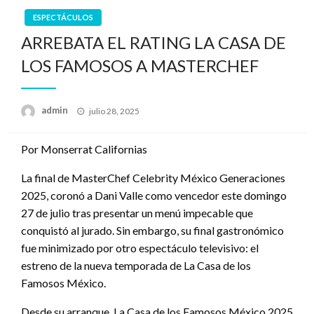
ESPECTÁCULOS
ARREBATA EL RATING LA CASA DE
LOS FAMOSOS A MASTERCHEF
Publicado
admin
julio 28, 2025
en
Por Monserrat Californias
La final de MasterChef Celebrity México Generaciones
2025, coronó a Dani Valle como vencedor este domingo
27 de julio tras presentar un menú impecable que
conquistó al jurado. Sin embargo, su final gastronómico
fue minimizado por otro espectáculo televisivo: el
estreno de la nueva temporada de La Casa de los
Famosos México.
Desde su arranque, La Casa de los Famosos México 2025