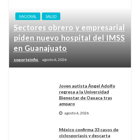
NACIONAL
SALUD
Sectores obrero y empresarial
piden nuevo hospital del IMSS
en Guanajuato
soporteinfix
agosto 6, 2026
Joven autista Ángel Adolfo
regresa a la Universidad
Bienestar de Oaxaca tras
amparo
agosto 6, 2026
México confirma 33 casos de
ciclosporiasis y descarta