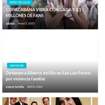
ESPECTÁCULOS
COPACABANA VIBRA CON GAGA Y 2.1
MILLONES DE FANS
admin
mayo 5, 2025
DEPORTES
Detienen a Alberto del Río en San Luis Potosí
por violencia familiar
soporteinfix
abril 8, 2026