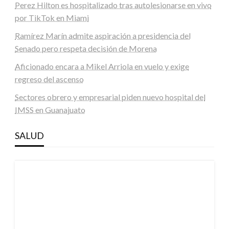
Perez Hilton es hospitalizado tras autolesionarse en vivo
por TikTok en Miami
Ramírez Marín admite aspiración a presidencia del
Senado pero respeta decisión de Morena
Aficionado encara a Mikel Arriola en vuelo y exige
regreso del ascenso
Sectores obrero y empresarial piden nuevo hospital del
IMSS en Guanajuato
SALUD