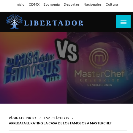
Salta
Inicio
CDMX
Economía
Deportes
Nacionales
Cultura
al
contenido
Libertador MX
PÁGINA DE INICIO
ESPECTÁCULOS
ARREBATA EL RATING LA CASA DE LOS FAMOSOS A MASTERCHEF