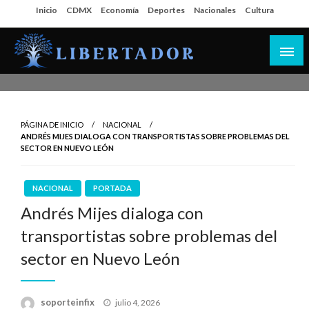
Salta
Inicio
CDMX
Economía
Deportes
Nacionales
Cultura
al
contenido
Libertador MX
PÁGINA DE INICIO
NACIONAL
ANDRÉS MIJES DIALOGA CON TRANSPORTISTAS SOBRE PROBLEMAS DEL
SECTOR EN NUEVO LEÓN
NACIONAL
PORTADA
Andrés Mijes dialoga con
transportistas sobre problemas del
sector en Nuevo León
Publicado
soporteinfix
julio 4, 2026