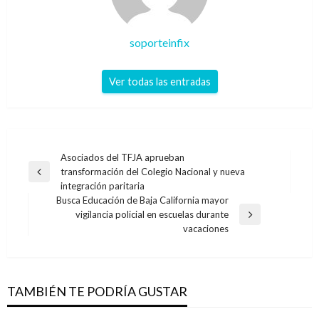
soporteinfix
Ver todas las entradas
Navegación
Asociados del TFJA aprueban
transformación del Colegio Nacional y nueva
de
Entrada
integración paritaria
anterior
entradas
Busca Educación de Baja California mayor
vigilancia policial en escuelas durante
Entrada
vacaciones
siguiente
TAMBIÉN TE PODRÍA GUSTAR