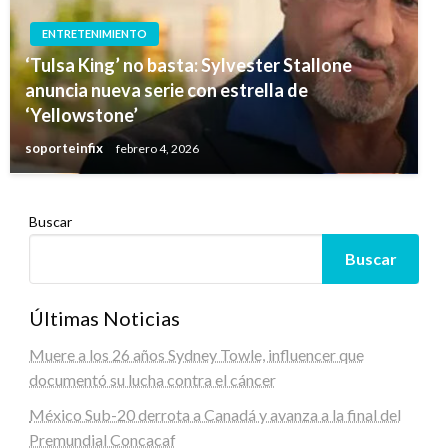
ENTRETENIMIENTO
‘Tulsa King’ no basta: Sylvester Stallone
anuncia nueva serie con estrella de
‘Yellowstone’
soporteinfix
febrero 4, 2026
Buscar
Buscar
Últimas Noticias
Muere a los 26 años Sydney Towle, influencer que
documentó su lucha contra el cáncer
México Sub-20 derrota a Canadá y avanza a la final del
Premundial Concacaf