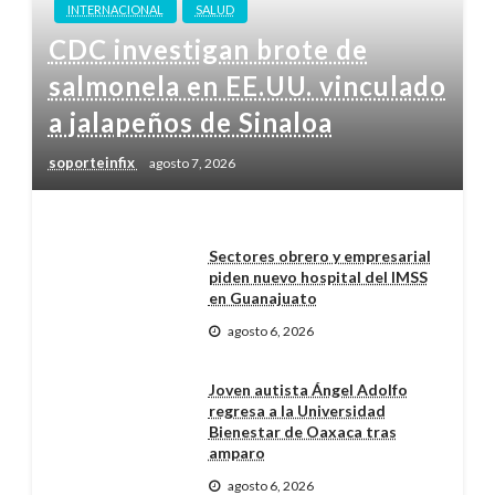
INTERNACIONAL
SALUD
CDC investigan brote de
salmonela en EE.UU. vinculado
a jalapeños de Sinaloa
soporteinfix
agosto 7, 2026
Sectores obrero y empresarial
piden nuevo hospital del IMSS
en Guanajuato
agosto 6, 2026
Joven autista Ángel Adolfo
regresa a la Universidad
Bienestar de Oaxaca tras
amparo
agosto 6, 2026