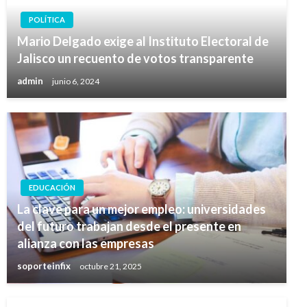
POLÍTICA
Mario Delgado exige al Instituto Electoral de
Jalisco un recuento de votos transparente
admin
junio 6, 2024
EDUCACIÓN
La clave para un mejor empleo: universidades
del futuro trabajan desde el presente en
alianza con las empresas
soporteinfix
octubre 21, 2025