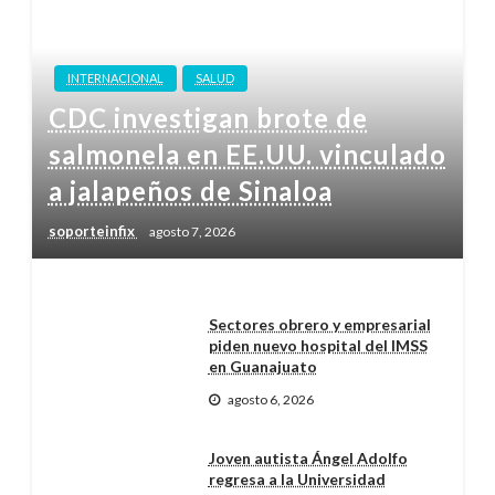
INTERNACIONAL
SALUD
CDC investigan brote de
salmonela en EE.UU. vinculado
a jalapeños de Sinaloa
soporteinfix
agosto 7, 2026
Sectores obrero y empresarial
piden nuevo hospital del IMSS
en Guanajuato
agosto 6, 2026
Joven autista Ángel Adolfo
regresa a la Universidad