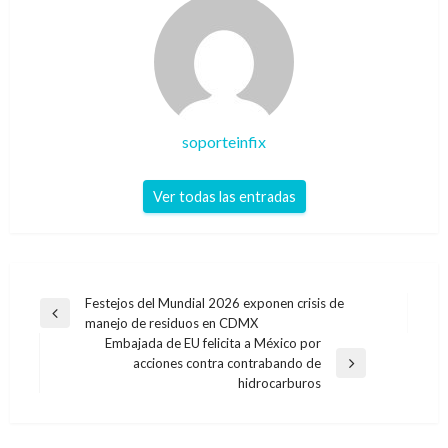
soporteinfix
Ver todas las entradas
Navegación
Festejos del Mundial 2026 exponen crisis de
Entrada
manejo de residuos en CDMX
de
anterior
Embajada de EU felicita a México por
entradas
acciones contra contrabando de
Entrada
hidrocarburos
siguiente