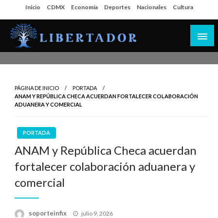
Salta
Inicio
CDMX
Economía
Deportes
Nacionales
Cultura
al
contenido
Libertador MX
PÁGINA DE INICIO
PORTADA
ANAM Y REPÚBLICA CHECA ACUERDAN FORTALECER COLABORACIÓN
ADUANERA Y COMERCIAL
PORTADA
ANAM y República Checa acuerdan
fortalecer colaboración aduanera y
comercial
Publicado
soporteinfix
julio 9, 2026