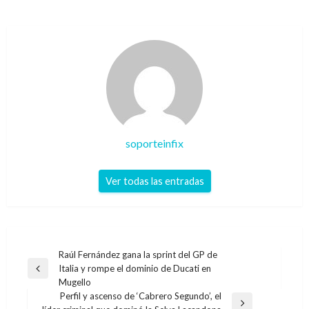
soporteinfix
Ver todas las entradas
Navegación
Raúl Fernández gana la sprint del GP de
Italia y rompe el dominio de Ducati en
de
Entrada
Mugello
anterior
entradas
Perfil y ascenso de ‘Cabrero Segundo’, el
Entrada