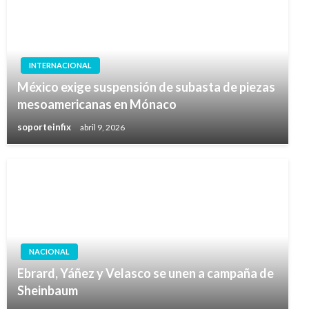
INTERNACIONAL
México exige suspensión de subasta de piezas
mesoamericanas en Mónaco
soporteinfix
abril 9, 2026
NACIONAL
Ebrard, Yáñez y Velasco se unen a campaña de
Sheinbaum