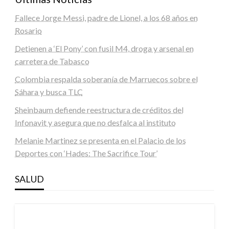
Fallece Jorge Messi, padre de Lionel, a los 68 años en
Rosario
Detienen a ‘El Pony’ con fusil M4, droga y arsenal en
carretera de Tabasco
Colombia respalda soberanía de Marruecos sobre el
Sáhara y busca TLC
Sheinbaum defiende reestructura de créditos del
Infonavit y asegura que no desfalca al instituto
Melanie Martinez se presenta en el Palacio de los
Deportes con ‘Hades: The Sacrifice Tour’
SALUD