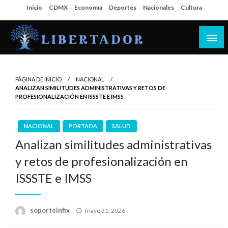
Salta
Inicio
CDMX
Economía
Deportes
Nacionales
Cultura
al
contenido
Libertador MX
PÁGINA DE INICIO
NACIONAL
ANALIZAN SIMILITUDES ADMINISTRATIVAS Y RETOS DE
PROFESIONALIZACIÓN EN ISSSTE E IMSS
NACIONAL
PORTADA
SALUD
Analizan similitudes administrativas
y retos de profesionalización en
ISSSTE e IMSS
Publicado
soporteinfix
mayo 31, 2026
en