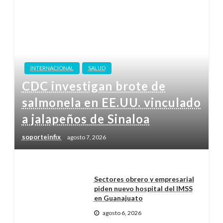
INTERNACIONAL
SALUD
CDC investigan brote de
salmonela en EE.UU. vinculado
a jalapeños de Sinaloa
soporteinfix
agosto 7, 2026
Sectores obrero y empresarial
piden nuevo hospital del IMSS
en Guanajuato
agosto 6, 2026