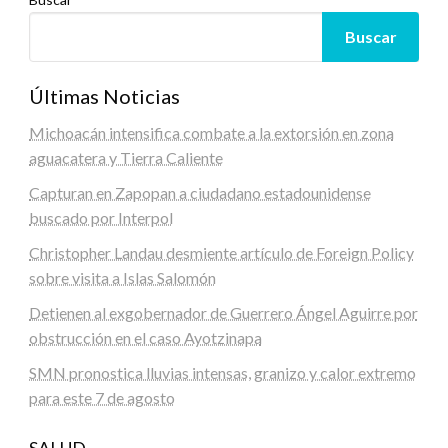
Buscar
Últimas Noticias
Michoacán intensifica combate a la extorsión en zona
aguacatera y Tierra Caliente
Capturan en Zapopan a ciudadano estadounidense
buscado por Interpol
Christopher Landau desmiente artículo de Foreign Policy
sobre visita a Islas Salomón
Detienen al exgobernador de Guerrero Ángel Aguirre por
obstrucción en el caso Ayotzinapa
SMN pronostica lluvias intensas, granizo y calor extremo
para este 7 de agosto
SALUD