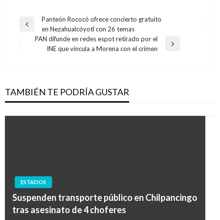
Navegación
Panteón Rococó ofrece concierto gratuito
Entrada
en Nezahualcóyotl con 26 temas
de
anterior
PAN difunde en redes espot retirado por el
entradas
Entrada
INE que vincula a Morena con el crimen
siguiente
TAMBIÉN TE PODRÍA GUSTAR
ESTADOS
Suspenden transporte público en Chilpancingo
tras asesinato de 4 choferes