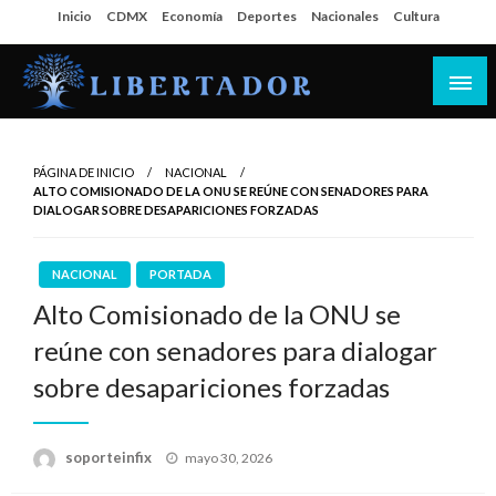
Salta
Inicio
CDMX
Economía
Deportes
Nacionales
Cultura
al
contenido
Libertador MX
PÁGINA DE INICIO
NACIONAL
ALTO COMISIONADO DE LA ONU SE REÚNE CON SENADORES PARA
DIALOGAR SOBRE DESAPARICIONES FORZADAS
NACIONAL
PORTADA
Alto Comisionado de la ONU se
reúne con senadores para dialogar
sobre desapariciones forzadas
Publicado
soporteinfix
mayo 30, 2026
en