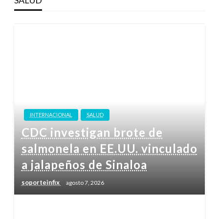
INTERNACIONAL
SALUD
CDC investigan brote de
salmonela en EE.UU. vinculado
a jalapeños de Sinaloa
soporteinfix
agosto 7, 2026