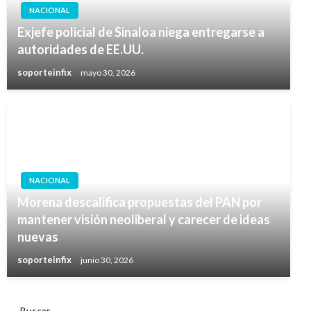
NACIONAL
Exjefe policial de Sinaloa niega entregarse a
autoridades de EE.UU.
soporteinfix
mayo 30, 2026
NACIONAL
Morena descalifica propuestas del PAN por
mantener visión neoliberal y carecer de ideas
nuevas
soporteinfix
junio 30, 2026
Buscar