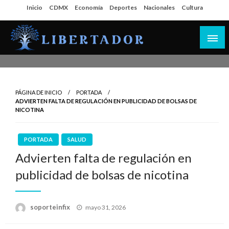
Salta
Inicio
CDMX
Economía
Deportes
Nacionales
Cultura
al
contenido
Libertador MX
PÁGINA DE INICIO
PORTADA
ADVIERTEN FALTA DE REGULACIÓN EN PUBLICIDAD DE BOLSAS DE
NICOTINA
PORTADA
SALUD
Advierten falta de regulación en
publicidad de bolsas de nicotina
Publicado
soporteinfix
mayo 31, 2026
en