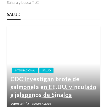
Sáhara y busca TLC
SALUD
INTERNACIONAL
SALUD
CDC investigan brote de
salmonela en EE.UU. vinculado
a jalapeños de Sinaloa
soporteinfix
agosto 7, 2026