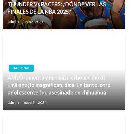
THUNDER Vs PACERS: ¿DÓNDE VER LAS
FINALES DE LA NBA 2025?
admin
junio 3, 2025
NACIONAL
AMLO lamenta y minimiza el homicidio de
Emiliano; lo magnifican, dice. En tanto, otro
adolescente fue asesinado en chihuahua
admin
mayo 24, 2024