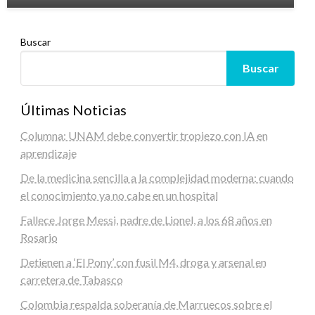
Buscar
Buscar
Últimas Noticias
Columna: UNAM debe convertir tropiezo con IA en
aprendizaje
De la medicina sencilla a la complejidad moderna: cuando
el conocimiento ya no cabe en un hospital
Fallece Jorge Messi, padre de Lionel, a los 68 años en
Rosario
Detienen a ‘El Pony’ con fusil M4, droga y arsenal en
carretera de Tabasco
Colombia respalda soberanía de Marruecos sobre el