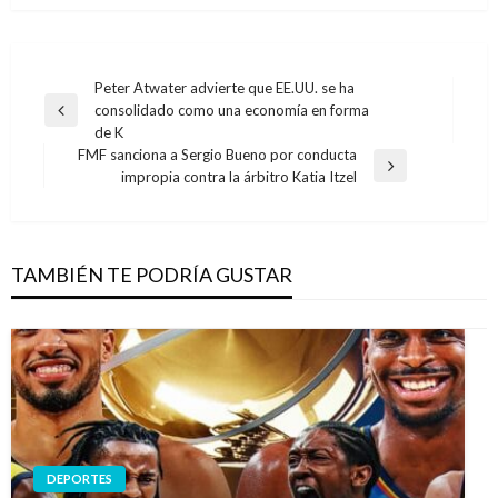
Navegación
Peter Atwater advierte que EE.UU. se ha
consolidado como una economía en forma
de
Entrada
de K
anterior
entradas
FMF sanciona a Sergio Bueno por conducta
Entrada
impropia contra la árbitro Katia Itzel
siguiente
TAMBIÉN TE PODRÍA GUSTAR
DEPORTES