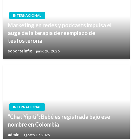
INTERNACIONAL
Marketing en redes y podcasts impulsa el
auge de la terapia de reemplazo de
testosterona
soporteinfix
junio 20, 2026
INTERNACIONAL
“Chat Yipiti”: Bebé es registrada bajo ese
nombre en Colombia
admin
agosto 19, 2025