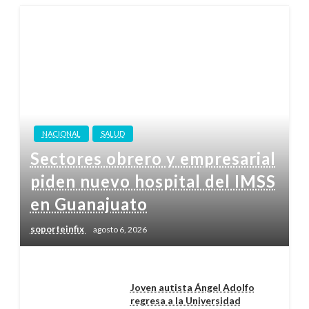
NACIONAL
SALUD
Sectores obrero y empresarial
piden nuevo hospital del IMSS
en Guanajuato
soporteinfix
agosto 6, 2026
Joven autista Ángel Adolfo
regresa a la Universidad