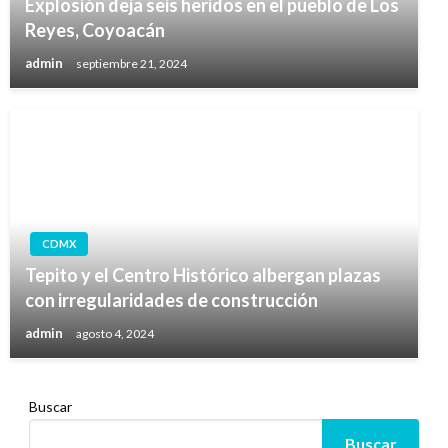
Explosión deja seis heridos en el pueblo de Los
Reyes, Coyoacán
admin
septiembre 21, 2024
CDMX
Tepito y el Centro Histórico albergan plazas
con irregularidades de construcción
admin
agosto 4, 2024
Buscar
Buscar