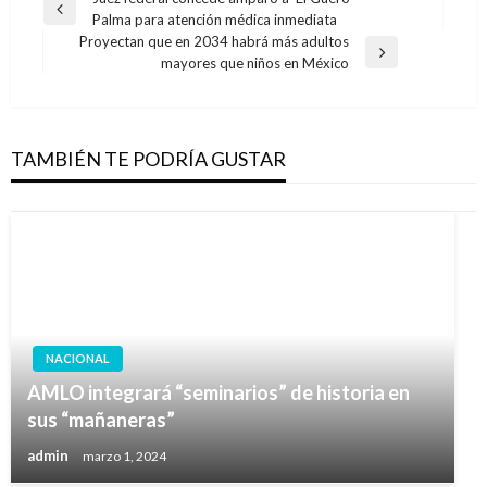
Navegación
Entrada
Palma para atención médica inmediata
de
anterior
Proyectan que en 2034 habrá más adultos
entradas
Entrada
mayores que niños en México
siguiente
TAMBIÉN TE PODRÍA GUSTAR
NACIONAL
AMLO integrará “seminarios” de historia en
sus “mañaneras”
admin
marzo 1, 2024