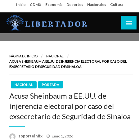
Salta
Inicio
CDMX
Economía
Deportes
Nacionales
Cultura
al
contenido
Libertador MX
PÁGINA DE INICIO
NACIONAL
ACUSA SHEINBAUM A EE.UU. DE INJERENCIA ELECTORAL POR CASO DEL
EXSECRETARIO DE SEGURIDAD DE SINALOA
NACIONAL
PORTADA
Acusa Sheinbaum a EE.UU. de
injerencia electoral por caso del
exsecretario de Seguridad de Sinaloa
Publicado
soporteinfix
junio 1, 2026