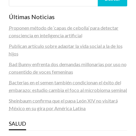
Últimas Noticias
Proponen método de ‘capas de cebolla’ para detectar
consciencia en inteligencia artificial
Publican artículo sobre adaptar la vida social a la de los
hijos
Bad Bunny enfrenta dos demandas millonarias por uso no
consentido de voces femeninas
Bacterias en el semen también condicionan el éxito del
embarazo: estudio cambia el foco al microbioma seminal
Sheinbaum confirma que el papa León XIV no visitará
México en su gira por América Latina
SALUD