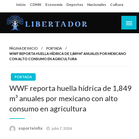
Salta
Inicio
CDMX
Economía
Deportes
Nacionales
Cultura
al
contenido
Libertador MX
PÁGINA DE INICIO
PORTADA
WWF REPORTA HUELLA HÍDRICA DE 1,849 M³ ANUALES POR MEXICANO
CON ALTO CONSUMO EN AGRICULTURA
PORTADA
WWF reporta huella hídrica de 1,849
m³ anuales por mexicano con alto
consumo en agricultura
Publicado
soporteinfix
julio 7, 2026
en