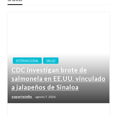
INTERNACIONAL
SALUD
CDC investigan brote de
salmonela en EE.UU. vinculado
a jalapeños de Sinaloa
soporteinfix
agosto 7, 2026