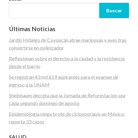
Buscar
Últimas Noticias
Jardín Hidalgo de Coyoacán atrae mariposas y aves tras
convertirse en polinizador
Reflexionan sobre el derecho a la ciudad y la resistencia
desde el barrio
Se registran 43 mil 619 aspirantes para el examen de
ingreso a la UNAM
Sheinbaum decreta que la Jornada de Reforestación sea
cada segundo domingo de agosto
Epidemiología niega brote de ciclosporiasis en México;
reporta 33 casos
SALUD