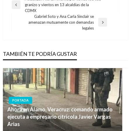
granizo y vientos en 13 alcaldías de la
de
Entrada
CDMX
anterior
entradas
Gabriel Soto y Ana Carla Sinclair se
amenazan mutuamente con demandas
Entrada
legales
siguiente
TAMBIÉN TE PODRÍA GUSTAR
PORTADA
Ahora en Álamo, Veracruz: comando armado
ejecuta a empresario citrícola Javier Vargas
Arias